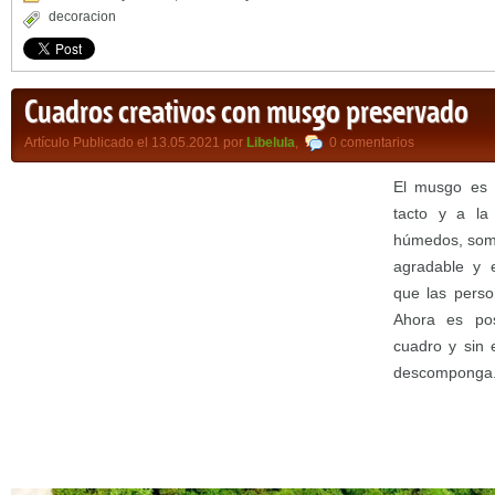
decoracion
Cuadros creativos con musgo preservado
Artículo Publicado el 13.05.2021 por
Libelula
,
0 comentarios
El musgo es 
tacto y a la
húmedos, somb
agradable y e
que las perso
Ahora es pos
cuadro y sin 
descomponga