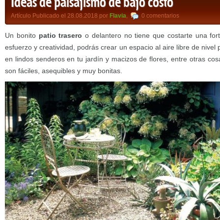
Ideas de paisajismo de bajo costo
Artículo Publicado el 28.08.2018 por
Flavia
,
0 comentarios
Un bonito
patio trasero
o delantero no tiene que costarte una for
esfuerzo y creatividad, podrás crear un espacio al aire libre de nivel
en lindos senderos en tu jardín y macizos de flores, entre otras co
son fáciles, asequibles y muy bonitas.