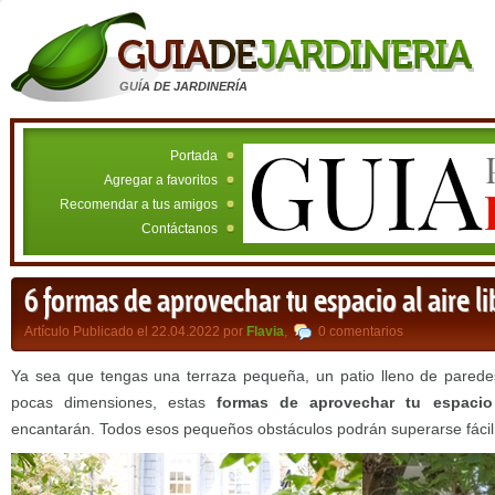
GUÍA DE JARDINERÍA
Portada
Agregar a favoritos
Recomendar a tus amigos
Contáctanos
6 formas de aprovechar tu espacio al aire l
Artículo Publicado el 22.04.2022 por
Flavia
,
0 comentarios
Ya sea que tengas una terraza pequeña, un patio lleno de paredes
pocas dimensiones, estas
formas de aprovechar tu espacio 
encantarán. Todos esos pequeños obstáculos podrán superarse fácil