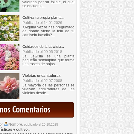
valorada por su follaje, el cual
se encuentra...
Cultiva tu propia planta...
Publicado el 14.01.2026
¿Alguna vez te has preguntado
de dónde viene la tela de tu
camiseta favorita?...
Cuidados de la Lewisia...
Publicado el 09.05.2018
La Lewisia es una planta
pequeña semialpina que forma
una roseta de hojas...
Violetas encantadoras
Publicado el 02.07.2008
La mayoría de las personas se
vuelvan admiradoras de las
violetas desde...
imos Comentarios
por
Nombre
,
publicado el 20.10.2025
sticas y cultivo...