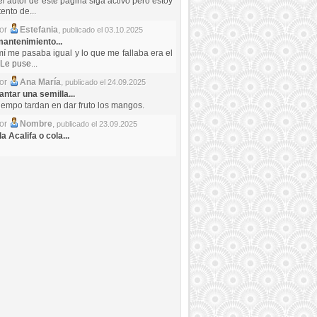
el autor de este pagina siga activo pero estoy
ento de...
por
Estefania
,
publicado el 03.10.2025
antenimiento...
mí me pasaba igual y lo que me fallaba era el
Le puse...
por
Ana María
,
publicado el 24.09.2025
ntar una semilla...
iempo tardan en dar fruto los mangos.
por
Nombre
,
publicado el 23.09.2025
a Acalifa o cola...