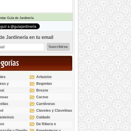
dar Guía de Jardinería
de Jardinería en tu email
egorías
les
Arbustos
eas y
Begonias
odendros
sai
Brezos
bosas
Cactus
elias
Carnívoras
ed
Claveles y Clavelinas
santemos
Cuidado
ivo
De Ribera o
Palustres
ración y Diseño
Enredaderas y