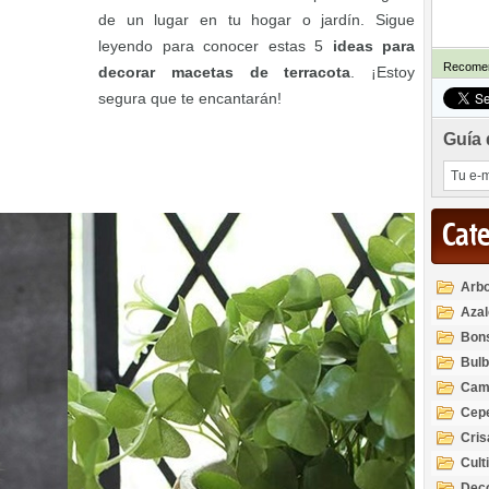
de un lugar en tu hogar o jardín. Sigue
leyendo para conocer estas 5
ideas para
Recomen
decorar macetas de terracota
. ¡Estoy
segura que te encantarán!
Guía 
Cat
Arbo
Azal
Rod
Bon
Bul
Cam
Cep
Cri
Cult
Deco