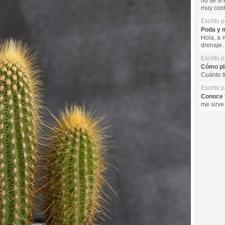
no se si 
muy cont
Escrito 
Poda y m
Hola, a 
drenaje. 
Escrito 
Cómo pla
Cuánto t
Escrito 
Conoce l
me sirve