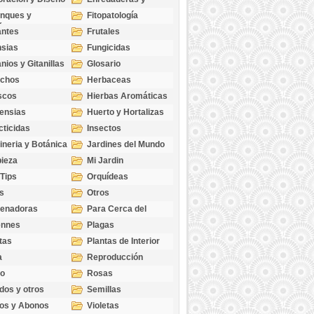
cubresuelos
nques y
Fitopatología
ticas
antes
Frutales
sias
Fungicidas
nios y Gitanillas
Glosario
echos
Herbaceas
scos
Hierbas Aromáticas
ensias
Huerto y Hortalizas
cticidas
Insectos
ineria y Botánica
Jardines del Mundo
ieza
Mi Jardin
 Tips
Orquídeas
s
Otros
genadoras
Para Cerca del
Estanque
ennes
Plagas
tas
Plantas de Interior
a
Reproducción
go
Rosas
dos y otros
Semillas
as
os y Abonos
Violetas