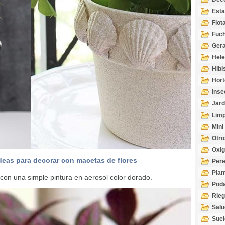
Esta
Acuá
Flot
Fuch
Gera
Hel
Hibi
Hort
Inse
Jard
Limp
Mini
Otro
Oxi
deas para decorar con macetas de flores
Per
Plan
a con una simple pintura en aerosol color dorado.
Pod
Rie
Salu
tem
Suel