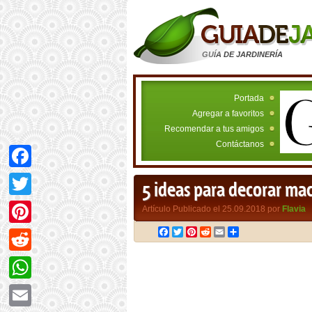
GUÍA DE JARDINERÍA
Portada
Agregar a favoritos
Recomendar a tus amigos
Contáctanos
Facebook
5 ideas para decorar mac
Twitter
Artículo Publicado el 25.09.2018 por
Flavia
Facebook
Twitter
Pinterest
Reddit
Email
Compartir
Pinterest
Reddit
WhatsApp