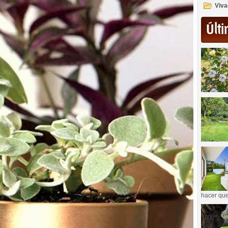
Viva
Últi
hacer que