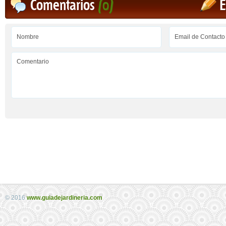
Comentarios
(0)
E
© 2016
www.guiadejardineria.com