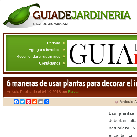
GUÍA DE JARDINERÍA
Portada
Agregar a favoritos
Recomendar a tus amigos
Contáctanos
6 maneras de usar plantas para decorar el i
Artículo Publicado el 04.10.2018 por
Flavia
Facebook
Twitter
Pinterest
Reddit
Email
Compartir
Artículo A
Las
plantas 
deberían falt
naturaleza 
encanta. En 