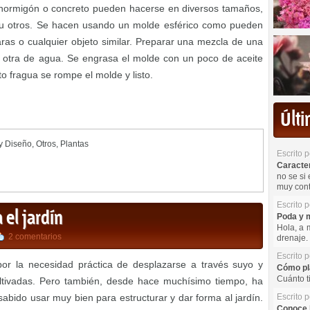
 hormigón o concreto pueden hacerse en diversos tamaños,
 otros. Se hacen usando un molde esférico como pueden
paras o cualquier objeto similar. Preparar una mezcla de una
otra de agua. Se engrasa el molde con un poco de aceite
to fragua se rompe el molde y listo.
Últ
y Diseño
,
Otros
,
Plantas
Escrito 
Caracterí
no se si 
muy cont
Escrito 
 el jardín
Poda y m
Hola, a 
2 comentarios
drenaje. 
Escrito 
or la necesidad práctica de desplazarse a través suyo y
Cómo pla
Cuánto t
ultivadas. Pero también, desde hace muchísimo tiempo, ha
sabido usar muy bien para estructurar y dar forma al jardín.
Escrito 
Conoce l