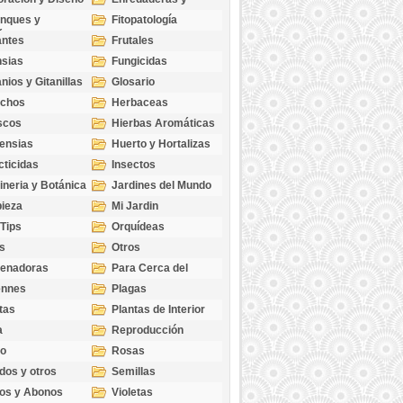
cubresuelos
nques y
Fitopatología
ticas
antes
Frutales
sias
Fungicidas
nios y Gitanillas
Glosario
echos
Herbaceas
scos
Hierbas Aromáticas
ensias
Huerto y Hortalizas
cticidas
Insectos
ineria y Botánica
Jardines del Mundo
ieza
Mi Jardin
 Tips
Orquídeas
s
Otros
genadoras
Para Cerca del
Estanque
ennes
Plagas
tas
Plantas de Interior
a
Reproducción
go
Rosas
dos y otros
Semillas
as
os y Abonos
Violetas