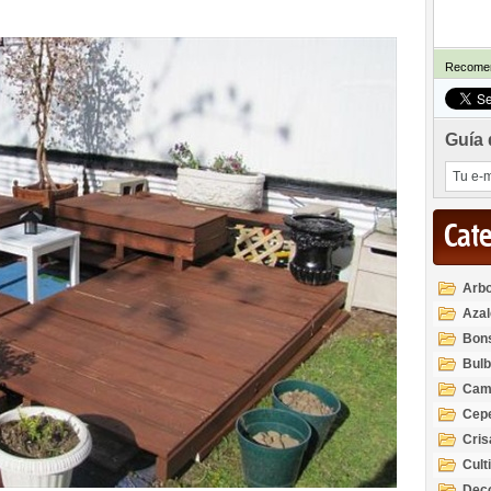
Recomen
Guía 
Cat
Arbo
Azal
Rod
Bon
Bul
Cam
Cep
Cri
Cult
Deco