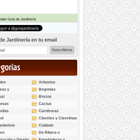
dar Guía de Jardinería
de Jardinería en tu email
egorías
les
Arbustos
eas y
Begonias
odendros
sai
Brezos
bosas
Cactus
elias
Carnívoras
ed
Claveles y Clavelinas
santemos
Cuidado
ivo
De Ribera o
Palustres
ración y Diseño
Enredaderas y