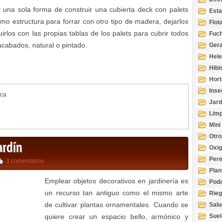
 una sola forma de construir una cubierta deck con palets
Esta
Acuá
 estructura para forrar con otro tipo de madera, dejarlos
Flot
irlos con las propias tablas de los palets para cubrir todos
Fuch
acabados, natural o pintado.
Gera
Hel
Hibi
Hort
Inse
ica
Jard
Limp
Mini
Otro
ardín
Oxi
Per
3 comentarios
Plan
Emplear objetos decorativos en jardinería es
Pod
un recurso tan antiguo como el mismo arte
Rie
de cultivar plantas ornamentales. Cuando se
Salu
tem
quiere crear un espacio bello, armónico y
Suel