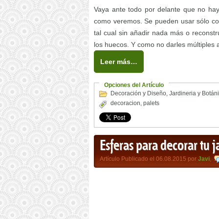
Vaya ante todo por delante que no hay
como veremos. Se pueden usar sólo como
tal cual sin añadir nada más o reconstru
los huecos. Y como no darles múltiples 
Leer más…
Opciones del Artículo
Decoración y Diseño
,
Jardineria y Botán
decoracion
,
palets
Esferas para decorar tu j
Artículo Publicado el 06.08.2015 por
Javi
,