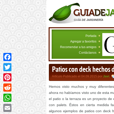
GUÍA DE JARDINERÍA
Portada
Agregar a favoritos
Recomendar a tus amigos
Contáctanos
Facebook
Patios con deck hechos d
Twitter
Artículo Publicado el 04.09.2015 por
Javi
,
Pinterest
Hemos visto muchos y muy diferentes 
ahora no habíamos visto uno de esta mag
Reddit
el patio o la terraza es un proyecto d
con palets. Éstos en cierta medida fa
WhatsApp
algunos ejemplos de patios con deck 