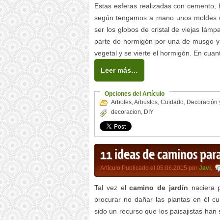
Estas esferas realizadas con cemento,
según tengamos a mano unos moldes u
ser los globos de cristal de viejas lám
parte de hormigón por una de musgo y 
vegetal y se vierte el hormigón. En cuan
Leer más…
Opciones del Artículo
Arboles
,
Arbustos
,
Cuidado
,
Decoración 
decoracion
,
DIY
11 ideas de caminos para
Artículo Publicado el 05.06.2015 por
Javi
,
Tal vez el
camino de jardín
naciera p
procurar no dañar las plantas en él c
sido un recurso que los paisajistas han 