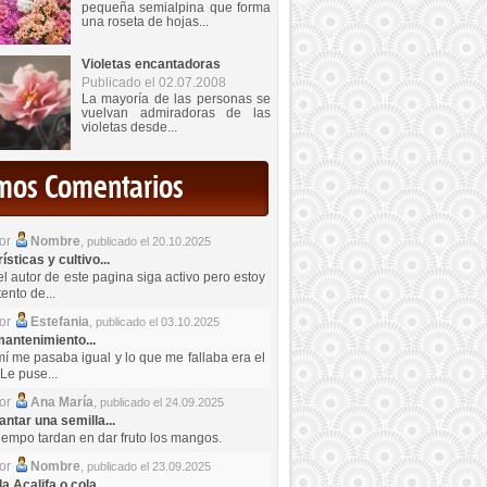
pequeña semialpina que forma
una roseta de hojas...
Violetas encantadoras
Publicado el 02.07.2008
La mayoría de las personas se
vuelvan admiradoras de las
violetas desde...
imos Comentarios
por
Nombre
,
publicado el 20.10.2025
sticas y cultivo...
el autor de este pagina siga activo pero estoy
ento de...
por
Estefania
,
publicado el 03.10.2025
antenimiento...
mí me pasaba igual y lo que me fallaba era el
Le puse...
por
Ana María
,
publicado el 24.09.2025
ntar una semilla...
iempo tardan en dar fruto los mangos.
por
Nombre
,
publicado el 23.09.2025
a Acalifa o cola...