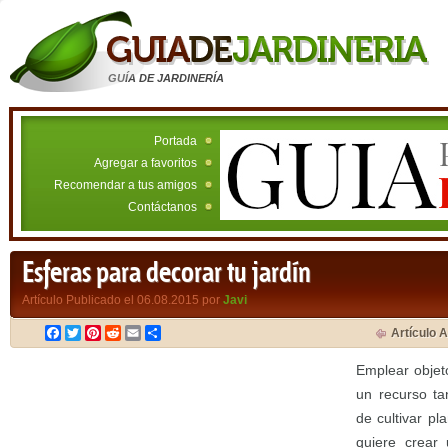
GUÍA DE JARDINERÍA
Portada
Agregar a favoritos
Recomendar a tus amigos
Contáctanos
Esferas para decorar tu jardín
Artículo Publicado el 06.08.2015 por
Javi
Facebook
Twitter
Pinterest
Reddit
Email
Compartir
Artículo A
Emplear objet
un recurso ta
de cultivar p
quiere crear 