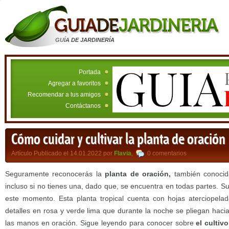
GUÍA DE JARDINERÍA
Portada
Agregar a favoritos
Recomendar a tus amigos
Contáctanos
Cómo cuidar y cultivar la planta de oración
Artículo Publicado el 14.01.2022 por
Flavia
,
0 comentarios
Seguramente reconocerás la
planta de oración,
también conoci
incluso si no tienes una, dado que, se encuentra en todas partes. Su f
este momento. Esta planta tropical cuenta con hojas aterciopela
detalles en rosa y verde lima que durante la noche se pliegan haci
las manos en oración. Sigue leyendo para conocer sobre
el cultiv