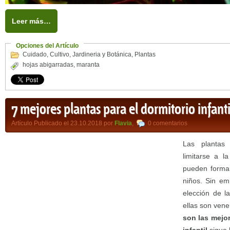
Leer más…
Opciones del Artículo
Cuidado
,
Cultivo
,
Jardineria y Botánica
,
Plantas
hojas abigarradas
,
maranta
7 mejores plantas para el dormitorio infanti
Artículo Publicado el 23.10.2018 por
Flavia
,
0 comentarios
Las plantas
limitarse a l
pueden formar
niños. Sin em
elección de l
ellas son vene
son las mejor