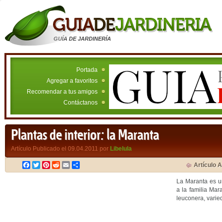
GUÍA DE JARDINERÍA
Portada
Agregar a favoritos
Recomendar a tus amigos
Contáctanos
Plantas de interior: la Maranta
Artículo Publicado el 09.04.2011 por
Libelula
Facebook
Twitter
Pinterest
Reddit
Email
Compartir
Artículo A
La Maranta es 
a la familia Ma
leuconera, vari