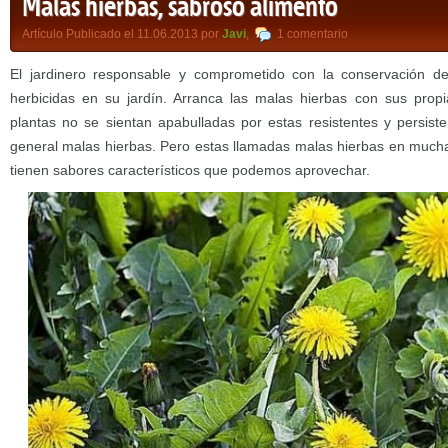
Malas hierbas, sabroso alimento
Artículo Publicado el 11.06.2013 por
Javi
,
1 comentario
El jardinero responsable y comprometido con la conservación d
herbicidas en su jardín. Arranca las malas hierbas con sus pro
plantas no se sientan apabulladas por estas resistentes y persis
general malas hierbas. Pero estas llamadas malas hierbas en much
tienen sabores característicos que podemos aprovechar.