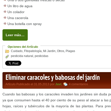
Una o dos guindillas frescas o secas
Un litro de agua
Un colador
Una cacerola
Una botella con spray
Leer más…
Opciones del Artículo
Cuidado
,
Fitopatología
,
Mi Jardin
,
Otros
,
Plagas
pesticida natural
,
pesticidas
Eliminar caracoles y babosas del jardín
Artículo Publicado el 31.05.2013 por
Javi
,
4 comentarios
Cuando las babosas y los caracoles invaden los jardines sin duda
ya que consumen hasta el 40 por ciento de su peso al atacar a las 
hojas, raíces y tubérculos de la mayoría de las plantas. Para prev