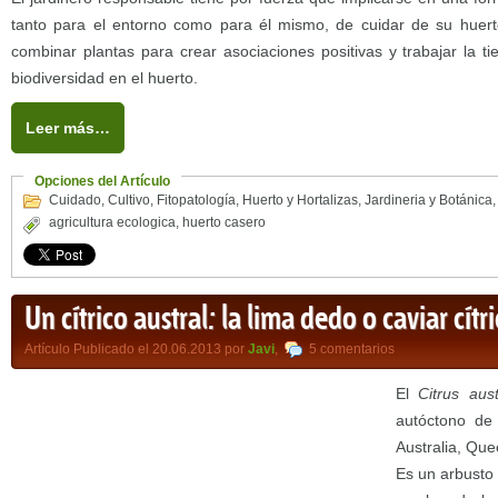
tanto para el entorno como para él mismo, de cuidar de su huerto
combinar plantas para crear asociaciones positivas y trabajar la tie
biodiversidad en el huerto.
Leer más…
Opciones del Artículo
Cuidado
,
Cultivo
,
Fitopatología
,
Huerto y Hortalizas
,
Jardineria y Botánica
agricultura ecologica
,
huerto casero
Un cítrico austral: la lima dedo o caviar cítr
Artículo Publicado el 20.06.2013 por
Javi
,
5 comentarios
El
Citrus aust
autóctono de 
Australia, Qu
Es un arbusto