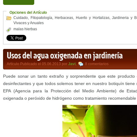
Opciones del Artículo
Cuidado
,
Fitopatología
,
Herbaceas
,
Huerto y Hortalizas
,
Jardineria y B
Vivaces y Anuales
malas hierbas
Usos del agua oxigenada en jardinería
Artículo Publicado el 05.06.2013 por
Javi
,
8 comentarios
Puede sonar un tanto extraño y sorprendente que este producto
desinfectantes y que todos solemos tener en nuestro botiquín tiene m
EPA (Agencia para la Protección del Medio Ambiente) de Esta
oxigenada o peróxido de hidrógeno como tratamiento recomendable e