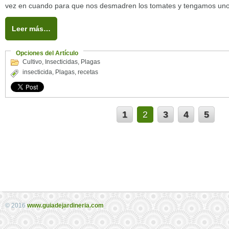
vez en cuando para que nos desmadren los tomates y tengamos unos
Leer más…
Opciones del Artículo
Cultivo
,
Insecticidas
,
Plagas
insecticida
,
Plagas
,
recetas
1
2
3
4
5
© 2016
www.guiadejardineria.com