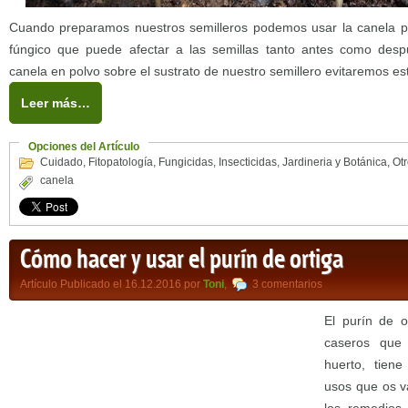
Cuando preparamos nuestros semilleros podemos usar la canela pa
fúngico que puede afectar a las semillas tanto antes como des
canela en polvo sobre el sustrato de nuestro semillero evitaremos e
Leer más…
Opciones del Artículo
Cuidado
,
Fitopatología
,
Fungicidas
,
Insecticidas
,
Jardineria y Botánica
,
Ot
canela
Cómo hacer y usar el purín de ortiga
Artículo Publicado el 16.12.2016 por
Toni
,
3 comentarios
El purín de o
caseros que 
huerto, tiene
usos que os v