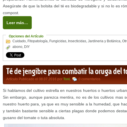
Asegúrate de que la bolsita del té es biodegradable y si no lo es ró
compost.
Leer más…
Opciones del Artículo
Cuidado
,
Fitopatología
,
Fungicidas
,
Insecticidas
,
Jardineria y Botánica
,
Ot
abono
,
DIY
Té de jengibre para combatir la oruga del 
Artículo Publicado el 08.07.2016 por
Toni
,
0 comentarios
Si hablamos del cultivo estrella en nuestros huertos o huertos urban
Sin embargo, aunque parezca mentira, no es de los cultivos mas s
nuestro huerto para, ya que es muy sensible a la humedad, que ha
y también bastante sensible a ciertas plagas donde podemos destaca
gusano del tomate o tuta absoluta.