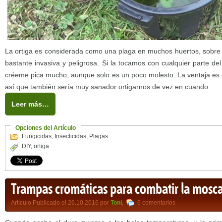
La ortiga es considerada como una plaga en muchos huertos, sobre 
bastante invasiva y peligrosa. Si la tocamos con cualquier parte d
créeme pica mucho, aunque solo es un poco molesto. La ventaja es q
así que también sería muy sanador ortigarnos de vez en cuando.
Leer más…
Opciones del Artículo
Fungicidas
,
Insecticidas
,
Plagas
DIY
,
ortiga
Trampas cromáticas para combatir la mosc
Artículo Publicado el 26.10.2016 por
Toni
,
6 comentarios