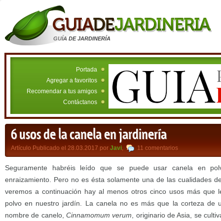
GUÍA DE JARDINERÍA
Portada
Agregar a favoritos
Recomendar a tus amigos
Contáctanos
6 usos de la canela en jardinería
Artículo Publicado el 28.03.2017 por
Javi
,
11 comentarios
Seguramente habréis leído que se puede usar canela en po
enraizamiento. Pero no es ésta solamente una de las cualidades d
veremos a continuación hay al menos otros cinco usos más que 
polvo en nuestro jardín. La canela no es más que la corteza de 
nombre de canelo,
Cinnamomum verum
, originario de Asia, se culti