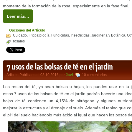
momento de la formación de la rosa, especialmente en la fase final.
Leer más…
Opciones del Artículo
Cuidado
,
Fitopatología
,
Fungicidas
,
Insecticidas
,
Jardineria y Botánica
,
Ot
rosales
7 usos de las bolsas de té en el jardín
Artículo Publicado el 03.10.2016 por
Javi
,
10 comentarios
Los restos del té, ya sean bolsas u hojas, los puedes usar en tu j
estos 7 usos de las bolsas de té en el jardín podrás hacerte una ide
hojas de té contienen un 4,15% de nitrógeno y algunos nutrien
mejorar la estructura y el drenaje del suelo. Además el tanino que c
el pH del suelo haciéndolo más ácido al igual que hacen los posos de