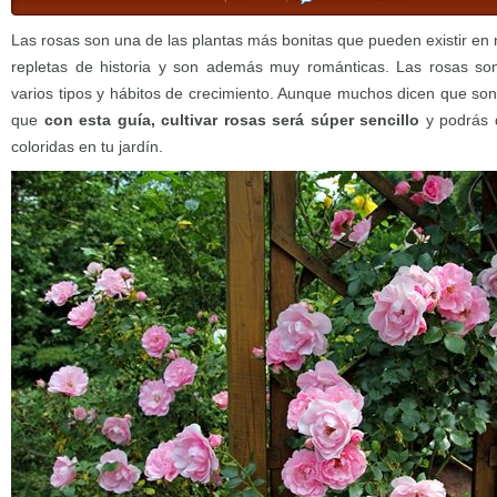
Las rosas son una de las plantas más bonitas que pueden existir en 
repletas de historia y son además muy románticas. Las rosas son
varios tipos y hábitos de crecimiento. Aunque muchos dicen que son d
que
con esta guía, cultivar rosas será súper sencillo
y podrás d
coloridas en tu jardín.