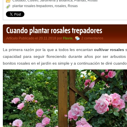
Cuidado
,
Cultivo
,
Jardineria y Botánica
,
Plantas
,
Rosas
plantar rosales trepadores
,
rosales
,
Rosas
Cuando plantar rosales trepadores
Artículo Publicado el 20.11.2018 por
Flavia
,
2 comentarios
La primera razón por la que a todos les encantan
cultivar rosales
s
capacidad para seguir floreciendo durante años por ser arbusto
bonitos rosales en el jardín es simple y a continuación te diré cuand