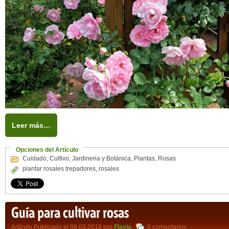
Leer más…
Opciones del Artículo
Cuidado
,
Cultivo
,
Jardineria y Botánica
,
Plantas
,
Rosas
plantar rosales trepadores
,
rosales
Guía para cultivar rosas
Artículo Publicado el 06.03.2018 por
Flavia
,
0 comentarios