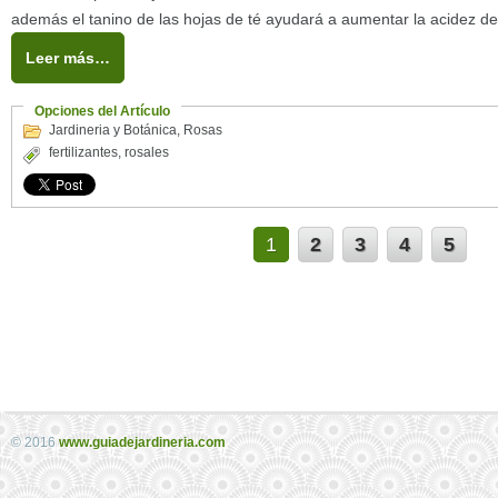
además el tanino de las hojas de té ayudará a aumentar la acidez del
Leer más…
Opciones del Artículo
Jardineria y Botánica
,
Rosas
fertilizantes
,
rosales
1
2
3
4
5
© 2016
www.guiadejardineria.com