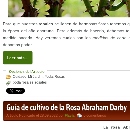
Para que nuestros
rosales
se llenen de hermosas flores tenemos 
la época del año oportuna. Pero además de hacerlo, debemos t
medida hacerlo. Hoy veremos cuales son las
medidas de corte
c
debamos podar.
Leer más…
Opciones del Artículo
Cuidado
,
Mi Jardin
,
Poda
,
Rosas
poda rosales
,
rosales
Guía de cultivo de la Rosa Abraham Darby
Artículo Publicado el 28.09.2022 por
Flavia
,
0 comentarios
La
rosa Ab