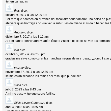
tienen cansadas
Rosi
dice:
octubre 6, 2017 a las 12:09 am
Por raro q le paresca en el tronco del rosal alrededor amarre una bolsa de pla
ahi vera q las hormigas no vuelven a subir. Les da miedo el ruido q hacen las 
Anónimo
dice:
diciembre 7, 2017 a las 3:12 am
Al fumigarlas con vinagre y jabón líquido y aceite de coco..se van las hormiga
eva
dice:
octubre 5, 2017 a las 6:55 pm
gracias me sirve como curar las manchas negras de mis rosas,,,,¿como tratar y
vicente
dice:
noviembre 27, 2017 a las 12:30 am
se me estan secando las ramas del rosal que puede ser
silvia
dice:
julio 7, 2023 a las 8:43 pm
A mi me paso y fue que sobre fertilice
Silvia Leves Cortegoza
dice:
abril 4, 2018 a las 10:35 pm