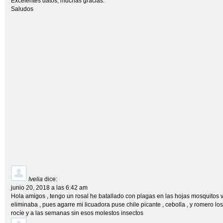
Excelentes datos, muchas gracias.
Saludos
Ivelia
dice:
junio 20, 2018 a las 6:42 am
Hola amigos , tengo un rosal he batallado con plagas en las hojas mosquitos
eliminaba , pues agarre mi licuadora puse chile picante , cebolla , y romero lo
rocíe y a las semanas sin esos molestos insectos