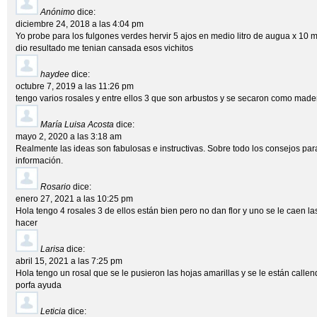
Anónimo
dice:
diciembre 24, 2018 a las 4:04 pm
Yo probe para los fulgones verdes hervir 5 ajos en medio litro de augua x 10 mi
dio resultado me tenian cansada esos vichitos
haydee
dice:
octubre 7, 2019 a las 11:26 pm
tengo varios rosales y entre ellos 3 que son arbustos y se secaron como mad
María Luisa Acosta
dice:
mayo 2, 2020 a las 3:18 am
Realmente las ideas son fabulosas e instructivas. Sobre todo los consejos para
información.
Rosario
dice:
enero 27, 2021 a las 10:25 pm
Hola tengo 4 rosales 3 de ellos están bien pero no dan flor y uno se le caen 
hacer
Larisa
dice:
abril 15, 2021 a las 7:25 pm
Hola tengo un rosal que se le pusieron las hojas amarillas y se le están calle
porfa ayuda
Leticia
dice: