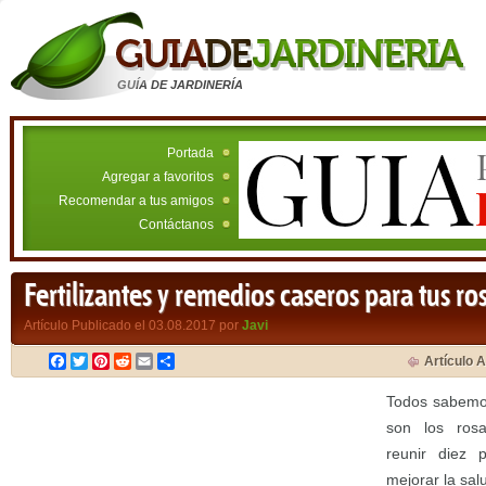
GUÍA DE JARDINERÍA
Portada
Agregar a favoritos
Recomendar a tus amigos
Contáctanos
Fertilizantes y remedios caseros para tus ro
Artículo Publicado el 03.08.2017 por
Javi
Facebook
Twitter
Pinterest
Reddit
Email
Compartir
Artículo A
Todos sabemos
son los rosa
reunir diez 
mejorar la sal