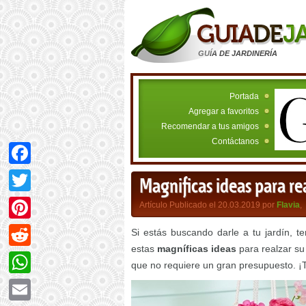
GUÍA DE JARDINERÍA
Portada
Agregar a favoritos
Recomendar a tus amigos
Contáctanos
Facebook
Magnificas ideas para rea
Twitter
Artículo Publicado el 20.03.2019 por
Flavia
,
Pinterest
Si estás buscando darle a tu jardín, t
estas
magníficas ideas
para realzar su 
Reddit
que no requiere un gran presupuesto. ¡
WhatsApp