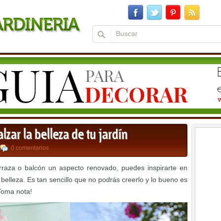
lzar la belleza de tu jardín
0 comentarios
erraza o balcón un aspecto renovado, puedes inspirarte en
belleza. Es tan sencillo que no podrás creerlo y lo bueno es
Toma nota!