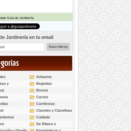
dar Guía de Jardinería
de Jardinería en tu email
egorías
les
Arbustos
eas y
Begonias
odendros
sai
Brezos
bosas
Cactus
elias
Carnívoras
ed
Claveles y Clavelinas
santemos
Cuidado
ivo
De Ribera o
Palustres
ración y Diseño
Enredaderas y