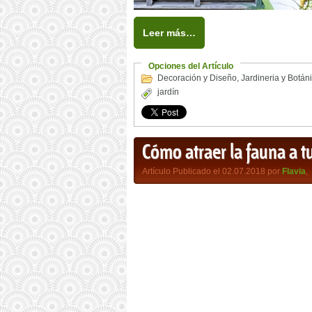
Leer más…
Opciones del Artículo
Decoración y Diseño
,
Jardineria y Botán
jardín
Cómo atraer la fauna a tu
Artículo Publicado el 02.07.2018 por
Flavia
,