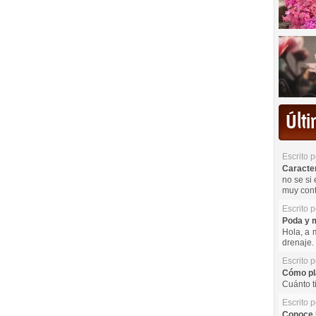
Últ
Escrito 
Caracterí
no se si 
muy cont
Escrito 
Poda y m
Hola, a 
drenaje. 
Escrito 
Cómo pla
Cuánto t
Escrito 
Conoce l