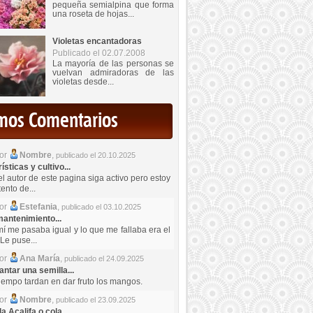
pequeña semialpina que forma
una roseta de hojas...
Violetas encantadoras
Publicado el 02.07.2008
La mayoría de las personas se
vuelvan admiradoras de las
violetas desde...
imos Comentarios
por
Nombre
,
publicado el 20.10.2025
sticas y cultivo...
el autor de este pagina siga activo pero estoy
ento de...
por
Estefania
,
publicado el 03.10.2025
antenimiento...
mí me pasaba igual y lo que me fallaba era el
Le puse...
por
Ana María
,
publicado el 24.09.2025
ntar una semilla...
iempo tardan en dar fruto los mangos.
por
Nombre
,
publicado el 23.09.2025
a Acalifa o cola...