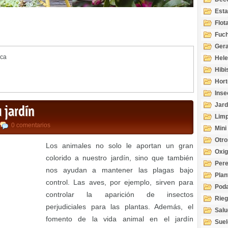
Esta
Acuá
Flot
Fuch
Gera
ica
Hel
Hibi
Hort
Inse
Jard
 jardín
Limp
0 comentarios
Mini
Otro
Los animales no solo le aportan un gran
Oxi
colorido a nuestro jardín, sino que también
Per
nos ayudan a mantener las plagas bajo
Plan
control. Las aves, por ejemplo, sirven para
Pod
controlar la aparición de insectos
Rie
perjudiciales para las plantas. Además, el
Salu
fomento de la vida animal en el jardín
tem
Suel