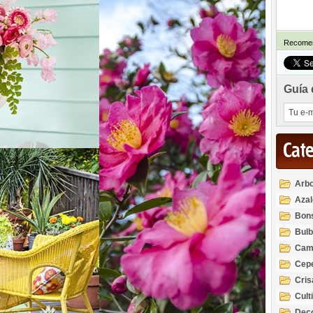
Recomen
Guía 
Cat
Arbo
Azal
Rod
Bon
Bul
Cam
Cep
Cri
Cult
Deco