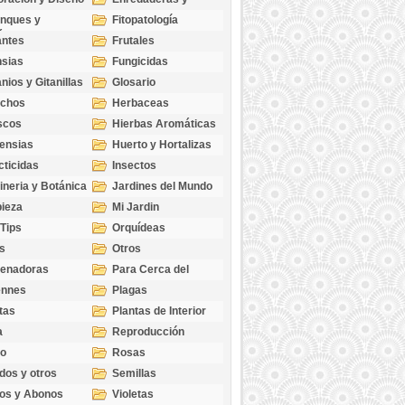
cubresuelos
nques y
Fitopatología
ticas
antes
Frutales
sias
Fungicidas
nios y Gitanillas
Glosario
echos
Herbaceas
scos
Hierbas Aromáticas
ensias
Huerto y Hortalizas
cticidas
Insectos
ineria y Botánica
Jardines del Mundo
ieza
Mi Jardin
 Tips
Orquídeas
s
Otros
genadoras
Para Cerca del
Estanque
ennes
Plagas
tas
Plantas de Interior
a
Reproducción
go
Rosas
dos y otros
Semillas
as
os y Abonos
Violetas