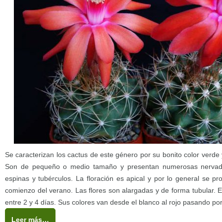
Se caracterizan los cactus de este género por su bonito color verde y
Son de pequeño o medio tamaño y presentan numerosas nerva
espinas y tubérculos. La floración es apical y por lo general se p
comienzo del verano. Las flores son alargadas y de forma tubular. 
entre 2 y 4 días. Sus colores van desde el blanco al rojo pasando por 
Leer más…