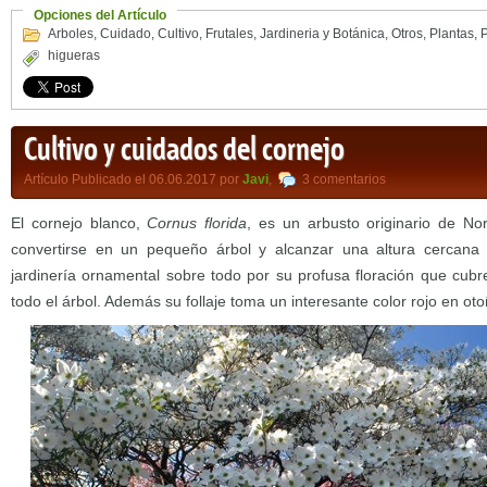
Opciones del Artículo
Arboles
,
Cuidado
,
Cultivo
,
Frutales
,
Jardineria y Botánica
,
Otros
,
Plantas
,
higueras
Cultivo y cuidados del cornejo
Artículo Publicado el 06.06.2017 por
Javi
,
3 comentarios
El cornejo blanco,
Cornus florida
, es un arbusto originario de No
convertirse en un pequeño árbol y alcanzar una altura cercana
jardinería ornamental sobre todo por su profusa floración que cubr
todo el árbol. Además su follaje toma un interesante color rojo en oto