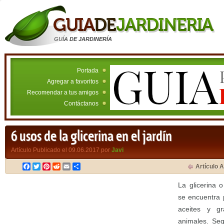
GUÍA DE JARDINERÍA
Portada
Agregar a favoritos
Recomendar a tus amigos
Contáctanos
6 usos de la glicerina en el jardín
Artículo Publicado el 09.06.2017 por
Javi
Facebook
Twitter
Pinterest
Reddit
Email
Compartir
Artículo A
La glicerina o
se encuentra 
aceites y gr
animales. Seg