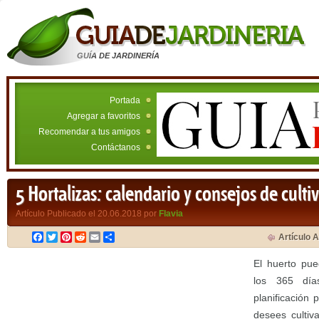
GUÍA DE JARDINERÍA
Portada
Agregar a favoritos
Recomendar a tus amigos
Contáctanos
5 Hortalizas: calendario y consejos de culti
Artículo Publicado el 20.06.2018 por
Flavia
Facebook
Twitter
Pinterest
Reddit
Email
Compartir
Artículo A
El huerto pue
los 365 día
planificación
desees cultiva