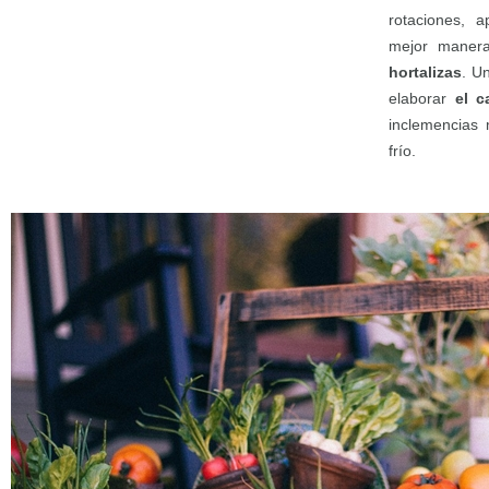
rotaciones, 
mejor mane
hortalizas
. U
elaborar
el c
inclemencias 
frío.