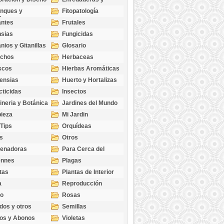
cubresuelos
nques y
Fitopatología
ticas
antes
Frutales
sias
Fungicidas
nios y Gitanillas
Glosario
echos
Herbaceas
scos
Hierbas Aromáticas
ensias
Huerto y Hortalizas
cticidas
Insectos
ineria y Botánica
Jardines del Mundo
ieza
Mi Jardin
 Tips
Orquídeas
s
Otros
genadoras
Para Cerca del
Estanque
ennes
Plagas
tas
Plantas de Interior
a
Reproducción
go
Rosas
dos y otros
Semillas
as
os y Abonos
Violetas