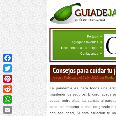
GUÍA DE JARDINERÍA
Portada
Agregar a favoritos
Recomendar a tus amigos
Contáctanos
Facebook
Consejos para cuidar tu 
Twitter
Artículo Publicado el 21.04.2020 por
Flavia
,
Pinterest
La pandemia es para todos una etapa
mantenernos seguros. El coronavirus se
Reddit
cosas, entre ellas, las salidas al parq
casa, sin importar si este es grande o p
WhatsApp
con seguridad, Si esta situación te h