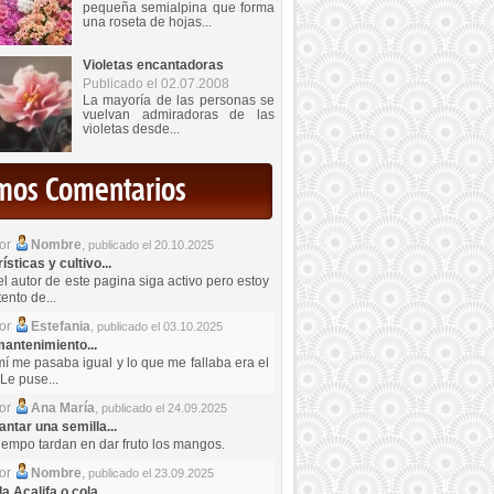
pequeña semialpina que forma
una roseta de hojas...
Violetas encantadoras
Publicado el 02.07.2008
La mayoría de las personas se
vuelvan admiradoras de las
violetas desde...
imos Comentarios
por
Nombre
,
publicado el 20.10.2025
sticas y cultivo...
el autor de este pagina siga activo pero estoy
ento de...
por
Estefania
,
publicado el 03.10.2025
antenimiento...
mí me pasaba igual y lo que me fallaba era el
Le puse...
por
Ana María
,
publicado el 24.09.2025
ntar una semilla...
iempo tardan en dar fruto los mangos.
por
Nombre
,
publicado el 23.09.2025
a Acalifa o cola...