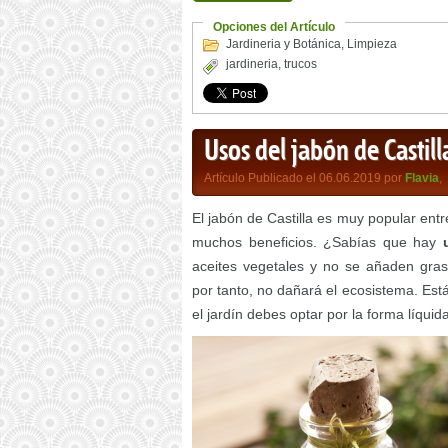
Opciones del Artículo
Jardineria y Botánica
,
Limpieza
jardineria
,
trucos
Usos del jabón de Castill
Artículo Publicado el 06.06.2019 por
Flavia
,
El jabón de Castilla es muy popular ent
muchos beneficios. ¿Sabías que hay
aceites vegetales y no se añaden gra
por tanto, no dañará el ecosistema. Está
el jardín debes optar por la forma líquid