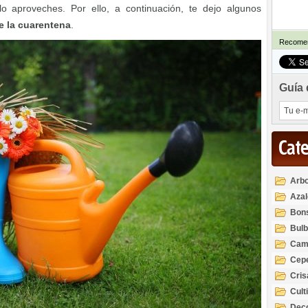
o aproveches. Por ello, a continuación, te dejo algunos
e la cuarentena
.
Recomen
Guía 
Cat
Arbo
Azal
Rod
Bon
Bul
Cam
Cep
Cri
Cult
Deco