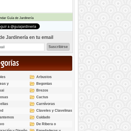
dar Guía de Jardinería
de Jardinería en tu email
egorías
les
Arbustos
eas y
Begonias
odendros
sai
Brezos
bosas
Cactus
elias
Carnívoras
ed
Claveles y Clavelinas
santemos
Cuidado
ivo
De Ribera o
Palustres
ración y Diseño
Enredaderas y