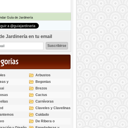
dar Guía de Jardinería
de Jardinería en tu email
egorías
les
Arbustos
eas y
Begonias
odendros
sai
Brezos
bosas
Cactus
elias
Carnívoras
ed
Claveles y Clavelinas
santemos
Cuidado
ivo
De Ribera o
Palustres
ración y Diseño
Enredaderas y