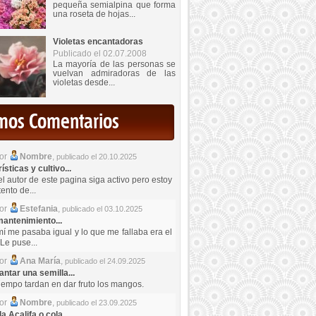
pequeña semialpina que forma
una roseta de hojas...
Violetas encantadoras
Publicado el 02.07.2008
La mayoría de las personas se
vuelvan admiradoras de las
violetas desde...
imos Comentarios
por
Nombre
,
publicado el 20.10.2025
sticas y cultivo...
el autor de este pagina siga activo pero estoy
ento de...
por
Estefania
,
publicado el 03.10.2025
antenimiento...
mí me pasaba igual y lo que me fallaba era el
Le puse...
por
Ana María
,
publicado el 24.09.2025
ntar una semilla...
iempo tardan en dar fruto los mangos.
por
Nombre
,
publicado el 23.09.2025
a Acalifa o cola...