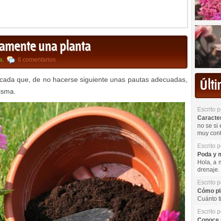
tamente una planta
a
,
6 comentarios
licada que, de no hacerse siguiente unas pautas adecuadas,
Últ
misma.
Escrito 
Caracterí
no se si 
muy cont
Escrito 
Poda y m
Hola, a 
drenaje. 
Escrito 
Cómo pla
Cuánto t
Escrito 
Conoce l