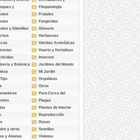
cubresuelos
nques y
Fitopatología
ticas
antes
Frutales
sias
Fungicidas
nios y Gitanillas
Glosario
echos
Herbaceas
scos
Hierbas Aromáticas
ensias
Huerto y Hortalizas
cticidas
Insectos
ineria y Botánica
Jardines del Mundo
ieza
Mi Jardin
 Tips
Orquídeas
s
Otros
genadoras
Para Cerca del
Estanque
ennes
Plagas
tas
Plantas de Interior
a
Reproducción
go
Rosas
dos y otros
Semillas
as
os y Abonos
Violetas