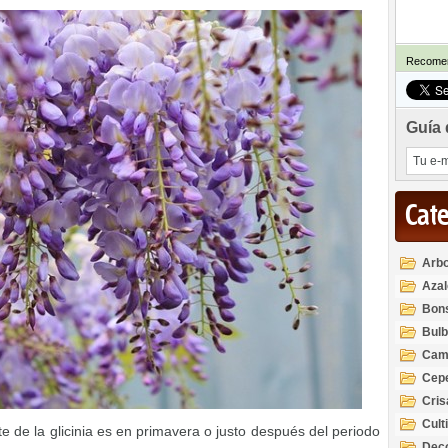
Recomen
Guía 
Cat
Arbo
Azal
Rod
Bon
Bul
Cam
Cep
Cri
Cult
te de la glicinia es en primavera o justo después del periodo
Deco