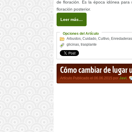
de floración. Es la época idónea para r
floración posterior.
Leer más…
Opciones del Artículo
Arbustos
,
Cuidado
,
Cultivo
,
Enredaderas
glicinas
,
trasplante
Cómo cambiar de lugar un
Artículo Publicado el 06.06.2015 por
Javi
,