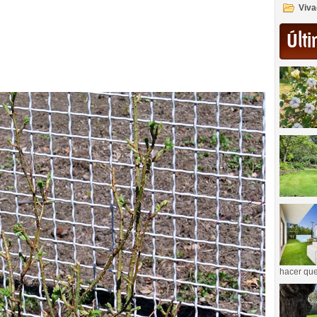
Viva
Últi
hacer que