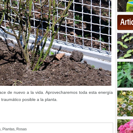
Art
renace de nuevo a la vida. Aprovecharemos toda esta energía
 traumático posible a la planta.
n
,
Plantas
,
Rosas