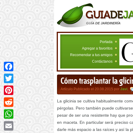
GUÍA DE JARDINERÍA
Portada
Agregar a favoritos
Recomendar a tus amigos
Contáctanos
Facebook
Cómo trasplantar la glici
Twitter
Artículo Publicado el 20.08.2015 por
Javi
,
Pinterest
La glicinia se cultiva habitualmente co
pérgolas. Pero también puede cultivarse
Reddit
pesar de ser una resistente hay que pr
en maceta. En particular será preciso 
WhatsApp
darle más espacio a las raíces y así la p