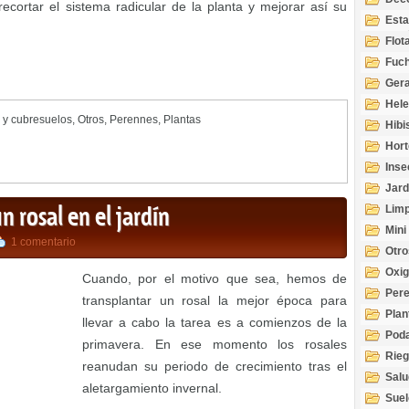
ecortar el sistema radicular de la planta y mejorar así su
Esta
Acuá
Flot
Fuch
Gera
Hel
 y cubresuelos
,
Otros
,
Perennes
,
Plantas
Hibi
Hort
Inse
Jard
Limp
 rosal en el jardín
Mini
1 comentario
Otro
Oxi
Cuando, por el motivo que sea, hemos de
Per
transplantar un rosal la mejor época para
Plan
llevar a cabo la tarea es a comienzos de la
Pod
primavera. En ese momento los rosales
Rie
reanudan su periodo de crecimiento tras el
Salu
aletargamiento invernal.
tem
Suel