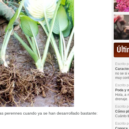
Últ
Escrito 
Caracterí
no se si 
muy cont
Escrito 
Poda y m
Hola, a 
drenaje. 
Escrito 
Cómo pla
ntas perennes cuando ya se han desarrollado bastante:
Cuánto t
Escrito 
Conoce l