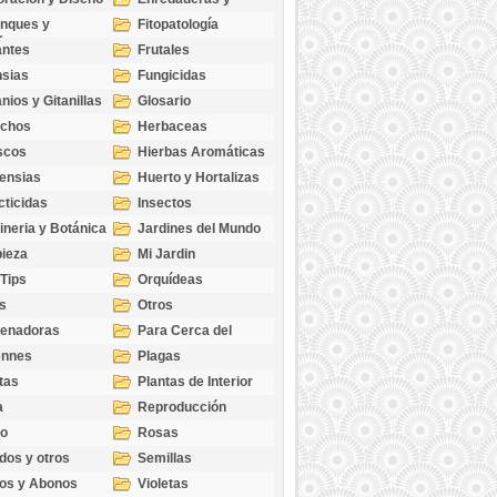
cubresuelos
nques y
Fitopatología
ticas
antes
Frutales
sias
Fungicidas
nios y Gitanillas
Glosario
echos
Herbaceas
scos
Hierbas Aromáticas
ensias
Huerto y Hortalizas
cticidas
Insectos
ineria y Botánica
Jardines del Mundo
ieza
Mi Jardin
 Tips
Orquídeas
s
Otros
genadoras
Para Cerca del
Estanque
ennes
Plagas
tas
Plantas de Interior
a
Reproducción
go
Rosas
dos y otros
Semillas
as
os y Abonos
Violetas