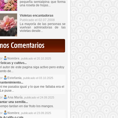
pequeña semialpina que forma
una roseta de hojas...
Violetas encantadoras
Publicado el 02.07.2008
La mayoría de las personas se
vuelvan admiradoras de las
violetas desde...
imos Comentarios
por
Nombre
,
publicado el 20.10.2025
sticas y cultivo...
el autor de este pagina siga activo pero estoy
ento de...
por
Estefania
,
publicado el 03.10.2025
antenimiento...
mí me pasaba igual y lo que me fallaba era el
Le puse...
por
Ana María
,
publicado el 24.09.2025
ntar una semilla...
iempo tardan en dar fruto los mangos.
por
Nombre
,
publicado el 23.09.2025
a Acalifa o cola...