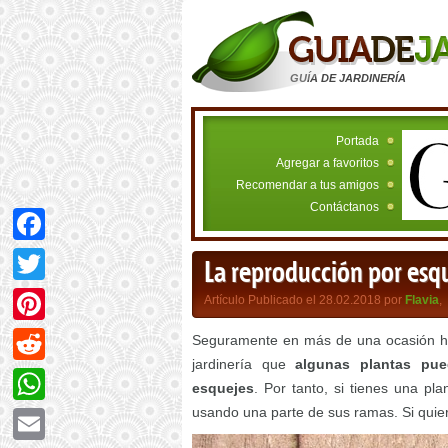
GUÍA DE JARDINERÍA
Portada
Agregar a favoritos
Recomendar a tus amigos
Contáctanos
Facebook
La reproducción por esq
Twitter
Artículo Publicado el 28.02.2018 por
Flavia
,
Pinterest
Seguramente en más de una ocasión hay
jardinería que
algunas plantas pue
Reddit
esquejes
. Por tanto, si tienes una pl
usando una parte de sus ramas. Si quier
WhatsApp