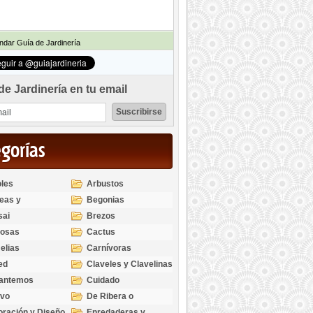
dar Guía de Jardinería
de Jardinería en tu email
egorías
les
Arbustos
eas y
Begonias
odendros
sai
Brezos
bosas
Cactus
elias
Carnívoras
ed
Claveles y Clavelinas
santemos
Cuidado
ivo
De Ribera o
Palustres
ración y Diseño
Enredaderas y