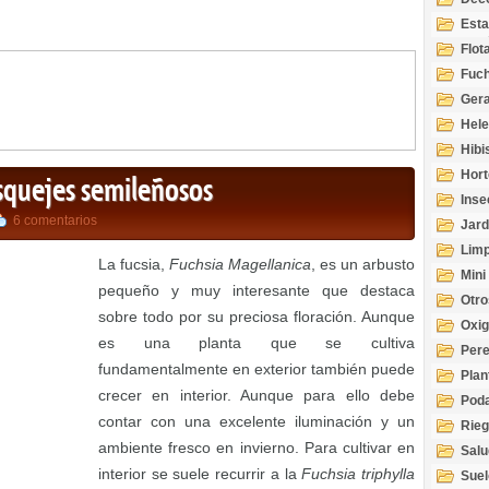
Esta
Acuá
Flot
Fuch
Gera
Hel
Hibi
Hort
esquejes semileñosos
Inse
6 comentarios
Jard
Limp
La fucsia,
Fuchsia Magellanica
, es un arbusto
Mini
pequeño y muy interesante que destaca
Otro
sobre todo por su preciosa floración. Aunque
Oxi
es una planta que se cultiva
Per
fundamentalmente en exterior también puede
Plan
crecer en interior. Aunque para ello debe
Pod
contar con una excelente iluminación y un
Rie
ambiente fresco en invierno. Para cultivar en
Salu
tem
interior se suele recurrir a la
Fuchsia triphylla
Suel