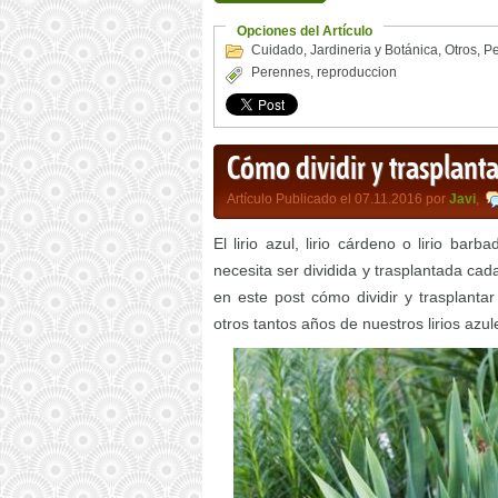
Opciones del Artículo
Cuidado
,
Jardineria y Botánica
,
Otros
,
P
Perennes
,
reproduccion
Cómo dividir y trasplantar
Artículo Publicado el 07.11.2016 por
Javi
,
El lirio azul, lirio cárdeno o lirio barb
necesita ser dividida y trasplantada ca
en este post cómo dividir y trasplantar 
otros tantos años de nuestros lirios azul