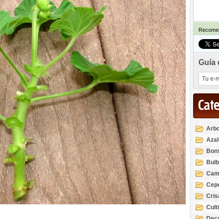
Recomen
Guía 
Cat
Arbo
Azal
Rod
Bon
Bul
Cam
Cep
Cri
Cult
Deco