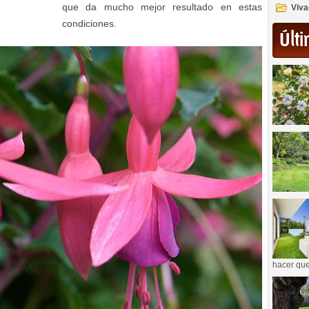
que da mucho mejor resultado en estas
Viva
condiciones.
Últi
hacer que