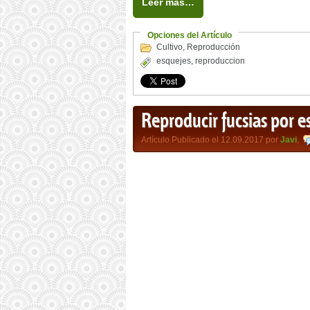
Leer más…
Opciones del Artículo
Cultivo
,
Reproducción
esquejes
,
reproduccion
Reproducir fucsias por 
Artículo Publicado el 12.09.2017 por
Javi
,