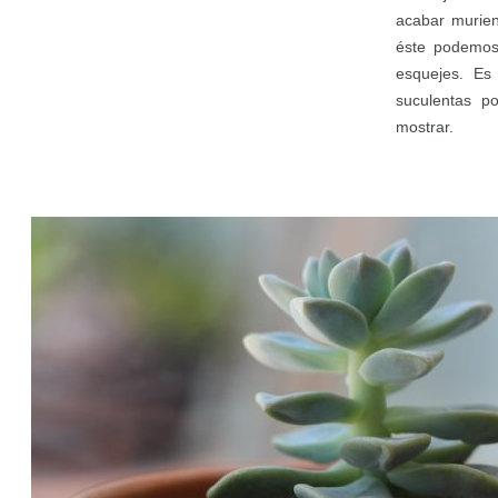
acabar murie
éste podemos
esquejes. Es 
suculentas p
mostrar.