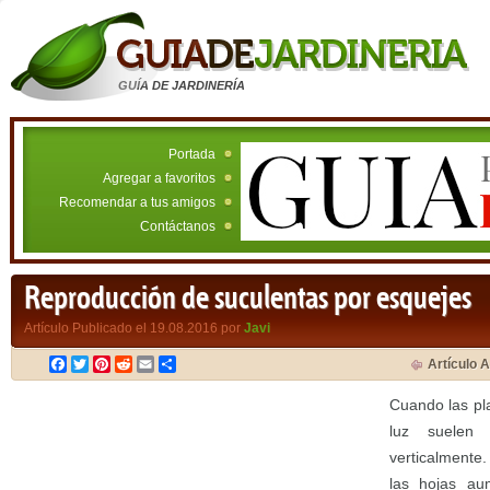
GUÍA DE JARDINERÍA
Portada
Agregar a favoritos
Recomendar a tus amigos
Contáctanos
Reproducción de suculentas por esquejes
Artículo Publicado el 19.08.2016 por
Javi
Facebook
Twitter
Pinterest
Reddit
Email
Compartir
Artículo A
Cuando las pla
luz suelen
verticalmente
las hojas aum