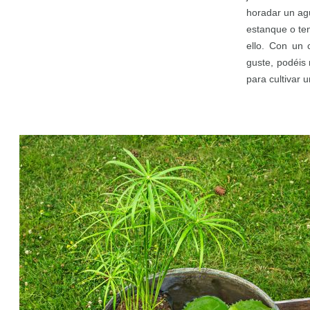
horadar un ag
estanque o te
ello. Con un 
guste, podéis
para cultivar 