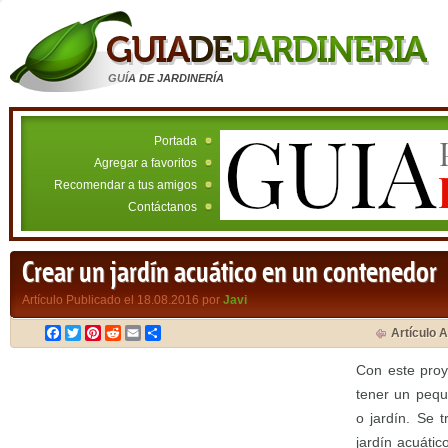
GUÍA DE JARDINERÍA
Portada
Agregar a favoritos
Recomendar a tus amigos
Contáctanos
Crear un jardín acuático en un contenedor
Artículo Publicado el 18.08.2016 por
Javi
Facebook
Twitter
Pinterest
Reddit
Email
Compartir
Artículo A
Con este proy
tener un pequ
o jardín. Se 
jardín acuáti