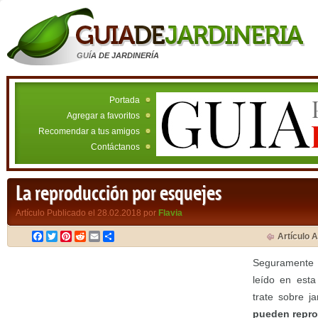
GUÍA DE JARDINERÍA
Portada
Agregar a favoritos
Recomendar a tus amigos
Contáctanos
La reproducción por esquejes
Artículo Publicado el 28.02.2018 por
Flavia
Facebook
Twitter
Pinterest
Reddit
Email
Compartir
Artículo A
Seguramente 
leído en esta
trate sobre j
pueden repro