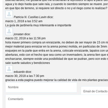
Buenas tardes, me gustaría que me enseñaran a reproducir el apio a partir del
agua y lo dejo hasta que sale raía, y cuando lo siembro siempre se muere. po
en que tipo de terreno, si requiere sol directo o no y el riego como lo realizao?
Patricia N. Casillas Lavin
dice:
marzo 1, 2018 a las 3:52 am
La guía de jardinería muy interesante e importante
jonatan
dice:
marzo 22, 2018 a las 11:56 pm
hola maver primero compra un enraizante, no deben de ser mayor de 15 cm ni
mejor material para enraizar en la arena pomez molida, en particulas de 3mm 
esquejes en la parte que entra en la arena, colocale enraizante, tapalos con u
aberturas, esto con el hecho que sea como un invernadero, la arena tien que 
encharcarse, siempre existe una posibilidad de que se pudran, pero ocn esto
sale suerte saludos y bendiciones
eduardo
dice:
marzo 30, 2018 a las 7:30 pm
gracias a esta pagina puedo mejorar la calidad de vida de mis plantas gracias