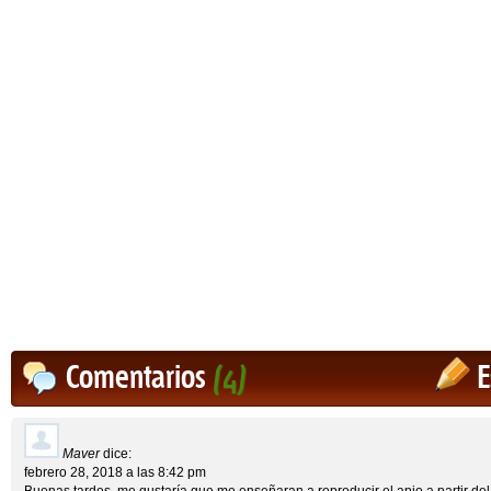
Comentarios
(4)
E
Maver
dice:
febrero 28, 2018 a las 8:42 pm