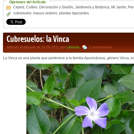
Opciones del Artículo
Ceped
,
Cultivo
,
Decoración y Diseño
,
Jardineria y Botánica
,
Mi Jardin
,
Per
cubresuelo
,
mazus rastrero
,
plantas tapizantes
Cubresuelos: la Vinca
Artículo Publicado el 10.06.2011 por
Libelula
,
2 comentarios
La Vinca es una planta que pertenece a la familia Apocináceas, género Vinca, e