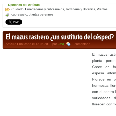
Opciones del Artículo
Cuidado
,
Enredaderas y cubresuelos
,
Jardineria y Botánica
,
Plantas
cubresuelo
,
plantas perennes
El mazus rastrero ¿un sustituto del césped?
Artículo Publicado el 12.06.2013 por
Javi
,
1 comentario
El mazus rast
planta peren
Crece en fo
espesa alfom
Florece en p
hermosas flor
con el centro
variedades 
florecen con f