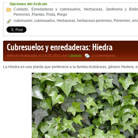
Opciones del Artículo
Cuidado
,
Enredaderas y cubresuelos
,
Herbaceas
,
Jardineria y Botá
Perennes
,
Plantas
,
Poda
,
Riego
cubresuelo
,
cubresuelos
,
Herbaceas
,
herbaceas perennes
,
Perennes
,
vin
Cubresuelos y enredaderas: Hiedra
Artículo Publicado el 14.05.2011 por
Libelula
,
2 comentarios
La Hiedra es una planta que pertenece a la familia Araliáceas, género Hedera, e