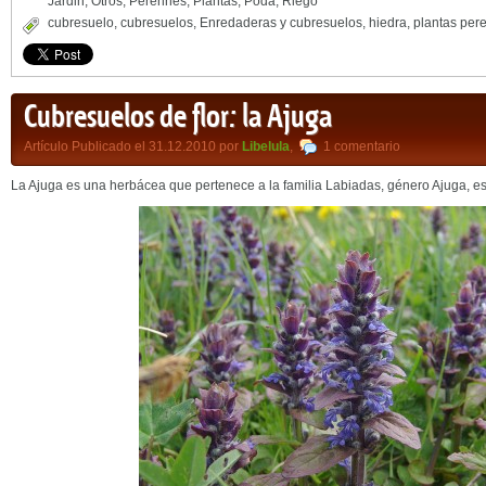
Jardin
,
Otros
,
Perennes
,
Plantas
,
Poda
,
Riego
cubresuelo
,
cubresuelos
,
Enredaderas y cubresuelos
,
hiedra
,
plantas per
Cubresuelos de flor: la Ajuga
Artículo Publicado el 31.12.2010 por
Libelula
,
1 comentario
La Ajuga es una herbácea que pertenece a la familia Labiadas, género Ajuga, es