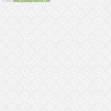
© 2016
www.guiadejardineria.com