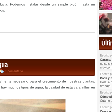
luvia. Podemos instalar desde un simple bidón hasta un
ros.
Últ
Escrito 
Caracterí
agua
no se si 
muy cont
1 comentario
Escrito 
Poda y m
almente necesario para el crecimiento de nuestras plantas.
Hola, a 
drenaje. 
hay muchos tipos de agua, la calidad de ésta va a influir en
Escrito 
Cómo pla
Cuánto t
Escrito 
Conoce l