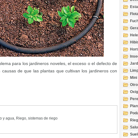
Esta
Acuá
Flot
Fuch
Gera
Hel
Hibi
Hort
Inse
blema para los jardineros noveles, el exceso o el defecto de
Jard
s causas de que las plantas que cultivan los jardineros con
Limp
Mini
Otro
Oxi
Per
Plan
Pod
go y agua
,
Riego
,
sistemas de riego
Rie
Salu
tem
Suel