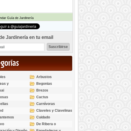
dar Guía de Jardinería
de Jardinería en tu email
egorías
les
Arbustos
eas y
Begonias
odendros
sai
Brezos
bosas
Cactus
elias
Carnívoras
ed
Claveles y Clavelinas
santemos
Cuidado
ivo
De Ribera o
Palustres
ración y Diseño
Enredaderas y