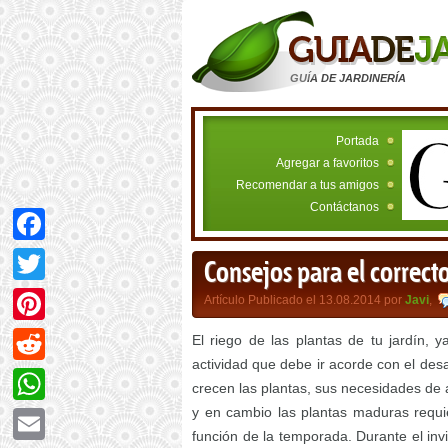
GUÍA DE JARDINERÍA
Portada
Agregar a favoritos
Recomendar a tus amigos
Contáctanos
Facebook
Consejos para el correcto
Twitter
Artículo Publicado el 13.08.2014 por
Javi
,
Pinterest
El riego de las plantas de tu jardín, 
actividad que debe ir acorde con el desa
Reddit
crecen las plantas, sus necesidades de
y en cambio las plantas maduras requi
WhatsApp
función de la temporada. Durante el inv