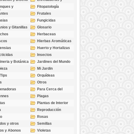
cubresuelos
nques y
Fitopatología
ticas
antes
Frutales
sias
Fungicidas
nios y Gitanillas
Glosario
echos
Herbaceas
scos
Hierbas Aromáticas
ensias
Huerto y Hortalizas
cticidas
Insectos
ineria y Botánica
Jardines del Mundo
ieza
Mi Jardin
 Tips
Orquídeas
s
Otros
genadoras
Para Cerca del
Estanque
ennes
Plagas
tas
Plantas de Interior
a
Reproducción
go
Rosas
dos y otros
Semillas
as
os y Abonos
Violetas