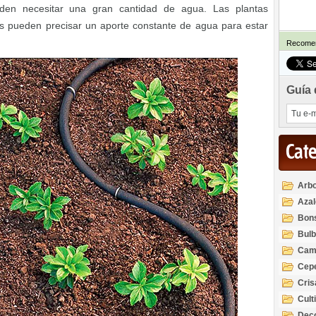
den necesitar una gran cantidad de agua. Las plantas
as pueden precisar un aporte constante de agua para estar
Recomen
Guía 
Cat
Arbo
Azal
Rod
Bon
Bul
Cam
Cep
Cri
Cult
Deco