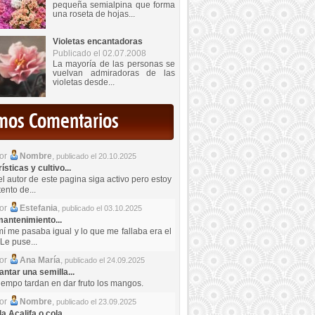
pequeña semialpina que forma
una roseta de hojas...
Violetas encantadoras
Publicado el 02.07.2008
La mayoría de las personas se
vuelvan admiradoras de las
violetas desde...
imos Comentarios
por
Nombre
,
publicado el 20.10.2025
sticas y cultivo...
el autor de este pagina siga activo pero estoy
ento de...
por
Estefania
,
publicado el 03.10.2025
antenimiento...
mí me pasaba igual y lo que me fallaba era el
Le puse...
por
Ana María
,
publicado el 24.09.2025
ntar una semilla...
iempo tardan en dar fruto los mangos.
por
Nombre
,
publicado el 23.09.2025
a Acalifa o cola...