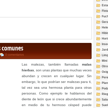
Esta
Acuá
Flot
Fuch
Gera
Hel
Hibi
Hort
Inse
as comunes
Jard
0 comentarios
Limp
Mini
Las malezas, también llamadas
malas
Otro
hierbas
, son unas plantas que muchas veces
Oxi
abundan y crecen en cualquier lugar. Sin
Per
embargo, lo que podrían ser malezas para ti,
Plan
tal vez sea una hermosa planta para otras
Pod
personas. Como ejemplo te hablamos del
Rie
diente de león que si crece abundantemente
Salu
tem
en medio de tu hermoso césped puede
Suel