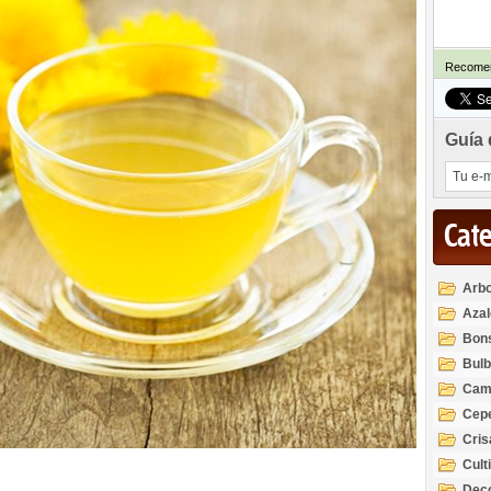
Recomen
Guía 
Cat
Arbo
Azal
Rod
Bon
Bul
Cam
Cep
Cri
Cult
Deco