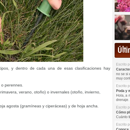
Últ
Escrito 
tipos, y dentro de cada una de esas clasificaciones hay
Caracterí
no se si 
muy cont
s o perennes.
Escrito 
Poda y m
(primavera, verano, otoño) o invernales (otoño, invierno,
Hola, a 
drenaje. 
hoja agosta (gramíneas y ciperáceas) y de hoja ancha.
Escrito 
Cómo pla
Cuánto t
Escrito 
Conoce l