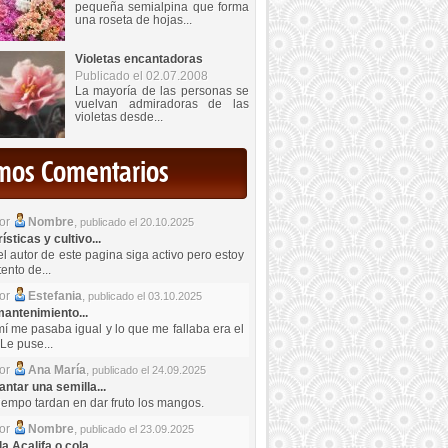
pequeña semialpina que forma
una roseta de hojas...
Violetas encantadoras
Publicado el 02.07.2008
La mayoría de las personas se
vuelvan admiradoras de las
violetas desde...
imos Comentarios
por
Nombre
,
publicado el 20.10.2025
sticas y cultivo...
el autor de este pagina siga activo pero estoy
ento de...
por
Estefania
,
publicado el 03.10.2025
antenimiento...
mí me pasaba igual y lo que me fallaba era el
Le puse...
por
Ana María
,
publicado el 24.09.2025
ntar una semilla...
iempo tardan en dar fruto los mangos.
por
Nombre
,
publicado el 23.09.2025
a Acalifa o cola...