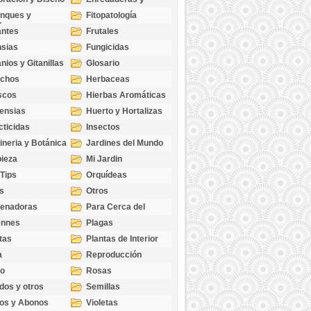
cubresuelos
nques y
Fitopatología
ticas
antes
Frutales
sias
Fungicidas
nios y Gitanillas
Glosario
echos
Herbaceas
scos
Hierbas Aromáticas
ensias
Huerto y Hortalizas
cticidas
Insectos
ineria y Botánica
Jardines del Mundo
ieza
Mi Jardin
 Tips
Orquídeas
s
Otros
genadoras
Para Cerca del
Estanque
ennes
Plagas
tas
Plantas de Interior
a
Reproducción
go
Rosas
dos y otros
Semillas
as
os y Abonos
Violetas