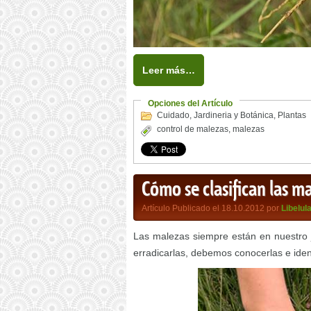
Leer más…
Opciones del Artículo
Cuidado
,
Jardineria y Botánica
,
Plantas
control de malezas
,
malezas
Cómo se clasifican las m
Artículo Publicado el 18.10.2012 por
Libelul
Las malezas siempre están en nuestro 
erradicarlas, debemos conocerlas e ident