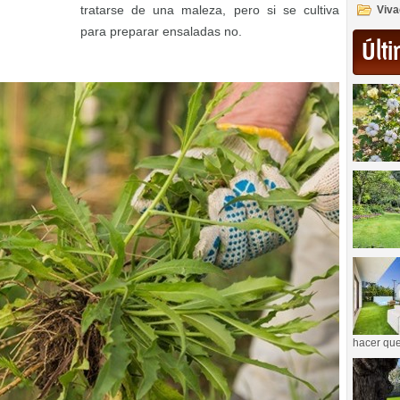
tratarse de una maleza, pero si se cultiva
Viva
para preparar ensaladas no.
Últi
hacer que