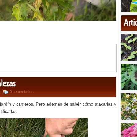
Art
alezas
a
,
0 comentarios
jardín y canteros. Pero además de sabér cómo atacarlas y
ificarlas.