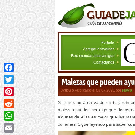
GUÍA DE JARDINERÍA
Portada
Agregar a favoritos
Recomendar a tus amigos
Contáctanos
Facebook
Malezas que pueden ayud
Twitter
Artículo Publicado el 08.07.2021 por
Flavia
,
Pinterest
Si tienes un área verde en tu jardín e
malezas pueden ser algo que debas de 
Reddit
algunas de ellas es mejor que las man
comunes. Sigue leyendo para saber cuá
WhatsApp