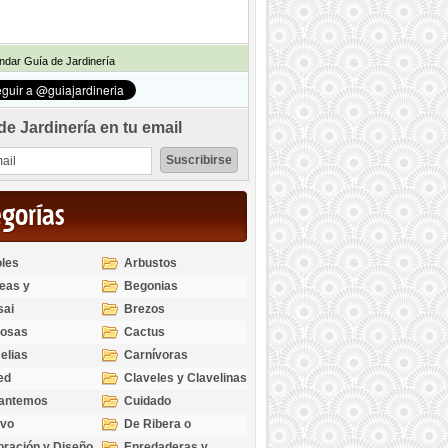
dar Guía de Jardinería
de Jardinería en tu email
egorías
les
Arbustos
eas y
Begonias
odendros
sai
Brezos
bosas
Cactus
elias
Carnívoras
ed
Claveles y Clavelinas
santemos
Cuidado
ivo
De Ribera o
Palustres
ración y Diseño
Enredaderas y