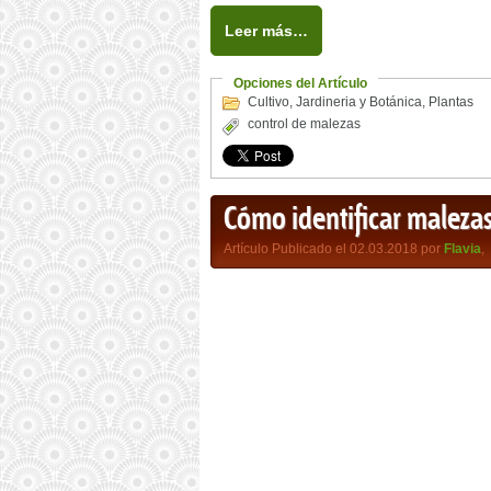
Leer más…
Opciones del Artículo
Cultivo
,
Jardineria y Botánica
,
Plantas
control de malezas
Cómo identificar malez
Artículo Publicado el 02.03.2018 por
Flavia
,