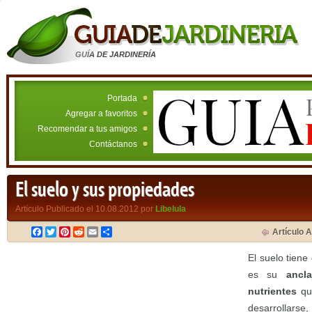
GUÍA DE JARDINERÍA
Portada
Agregar a favoritos
Recomendar a tus amigos
Contáctanos
El suelo y sus propiedades
Artículo Publicado el 10.08.2012 por
Libelula
Facebook
Twitter
Pinterest
Reddit
Email
Compartir
Artículo A
El suelo tiene
es su
ancla
nutrientes
que
desarrollarse,