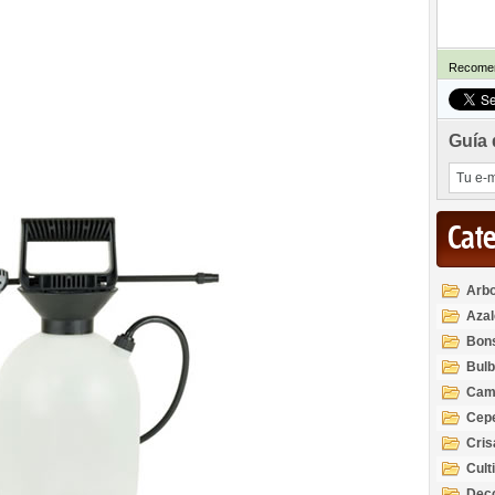
Recomen
Guía 
Cat
Arbo
Azal
Rod
Bon
Bul
Cam
Cep
Cri
Cult
Deco