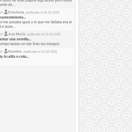
el autor de este pagina siga activo pero estoy
ento de...
por
Estefania
,
publicado el 03.10.2025
antenimiento...
mí me pasaba igual y lo que me fallaba era el
Le puse...
por
Ana María
,
publicado el 24.09.2025
ntar una semilla...
iempo tardan en dar fruto los mangos.
por
Nombre
,
publicado el 23.09.2025
a Acalifa o cola...