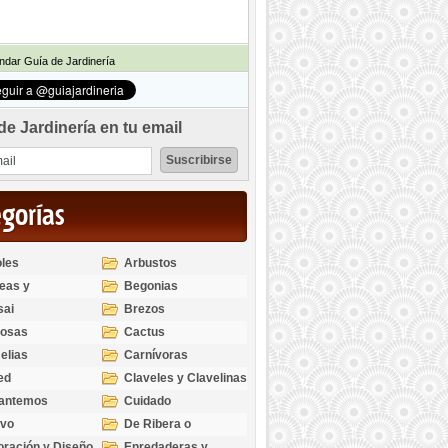
dar Guía de Jardinería
de Jardinería en tu email
egorías
les
Arbustos
eas y
Begonias
odendros
sai
Brezos
bosas
Cactus
elias
Carnívoras
ed
Claveles y Clavelinas
santemos
Cuidado
ivo
De Ribera o
Palustres
ración y Diseño
Enredaderas y