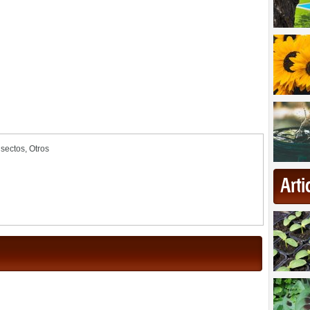
nsectos
,
Otros
Art