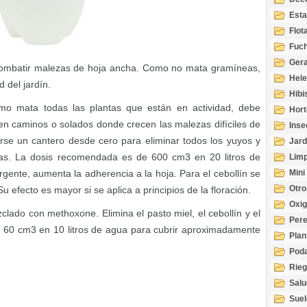
Esta
Acuá
Flot
Fuch
Gera
a combatir malezas de hoja ancha. Como no mata gramíneas,
Hel
 del jardín.
Hibi
Como mata todas las plantas que están en actividad, debe
Hort
en caminos o solados donde crecen las malezas difíciles de
Inse
arse un cantero desde cero para eliminar todos los yuyos y
Jard
as. La dosis recomendada es de 600 cm3 en 20 litros de
Limp
rgente, aumenta la adherencia a la hoja. Para el cebollín se
Mini
Otro
Su efecto es mayor si se aplica a principios de la floración.
Oxi
zclado con methoxone. Elimina el pasto miel, el cebollín y el
Per
e 60 cm3 en 10 litros de agua para cubrir aproximadamente
Plan
Pod
Rie
Salu
tem
Suel