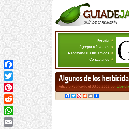
GUÍA DE JARDINERÍA
Portada
Agregar a favoritos
Recomendar a tus amigos
Contáctanos
Facebook
Algunos de los herbicida
Twitter
Artículo Publicado el 08.08.2012 por
Libelul
Facebook
Twitter
Pinterest
Reddit
Email
Compartir
Pinterest
Reddit
WhatsApp