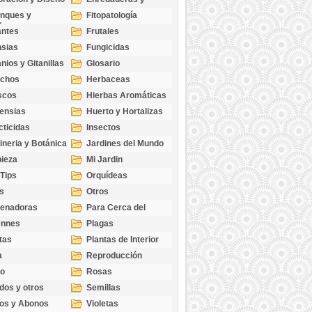
cubresuelos
nques y
Fitopatología
ticas
antes
Frutales
sias
Fungicidas
nios y Gitanillas
Glosario
echos
Herbaceas
scos
Hierbas Aromáticas
ensias
Huerto y Hortalizas
cticidas
Insectos
ineria y Botánica
Jardines del Mundo
ieza
Mi Jardin
 Tips
Orquídeas
s
Otros
genadoras
Para Cerca del
Estanque
ennes
Plagas
tas
Plantas de Interior
a
Reproducción
go
Rosas
dos y otros
Semillas
as
os y Abonos
Violetas