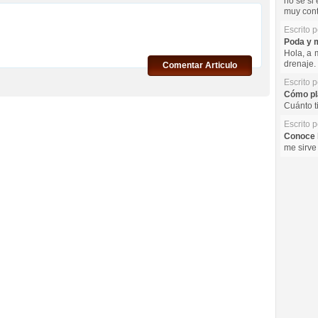
no se si 
muy cont
Escrito 
Poda y m
Hola, a 
drenaje. 
Comentar Articulo
Escrito 
Cómo pla
Cuánto t
Escrito 
Conoce l
me sirve