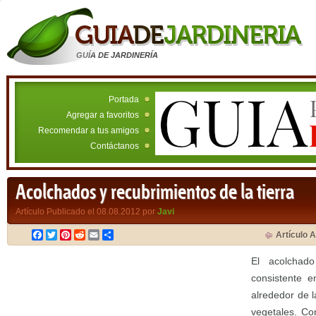
GUÍA DE JARDINERÍA
Portada
Agregar a favoritos
Recomendar a tus amigos
Contáctanos
Acolchados y recubrimientos de la tierra
Artículo Publicado el 08.08.2012 por
Javi
Facebook
Twitter
Pinterest
Reddit
Email
Compartir
Artículo A
El acolchado
consistente e
alrededor de l
vegetales. Con