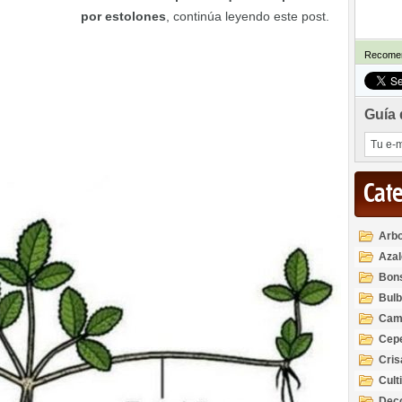
por estolones
, continúa leyendo este post.
Recomen
Guía 
Cat
Arbo
Azal
Rod
Bon
Bul
Cam
Cep
Cri
Cult
Deco