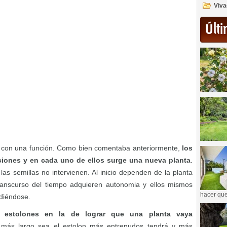
Viva
Últi
an con una función. Como bien comentaba anteriormente,
los
iones y en cada uno de ellos surge una nueva planta
.
las semillas no intervienen. Al inicio dependen de la planta
ranscurso del tiempo adquieren autonomia y ellos mismos
hacer que
diéndose.
s estolones en la de lograr que una planta vaya
más largo sea el estolon más entrenudos tendrá y más