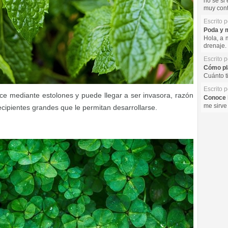
no se si 
muy cont
Escrito 
Poda y m
Hola, a 
drenaje. 
Escrito 
Cómo pla
Cuánto t
Escrito 
e mediante estolones y puede llegar a ser invasora, razón
Conoce l
me sirve
ecipientes grandes que le permitan desarrollarse.