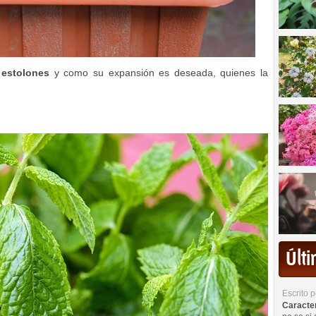
 estolones
y como su expansión es deseada, quienes la
Últ
Escrito 
Caracterí