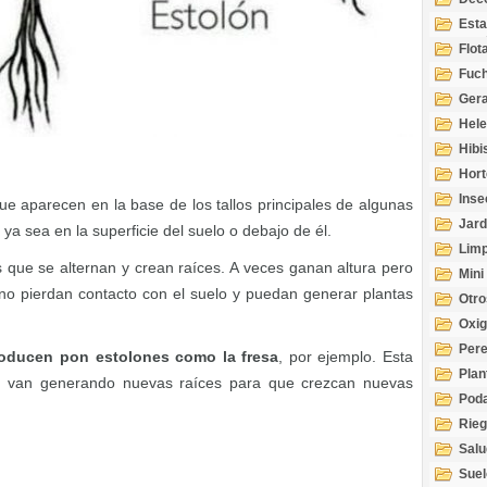
Esta
Acuá
Flot
Fuch
Gera
Hel
Hibi
Hort
Inse
que aparecen en la base de los tallos principales de algunas
Jard
ya sea en la superficie del suelo o debajo de él.
Limp
 que se alternan y crean raíces. A veces ganan altura pero
Mini
no pierdan contacto con el suelo y puedan generar plantas
Otro
Oxi
Per
roducen pon estolones como la fresa
, por ejemplo. Esta
Plan
ue van generando nuevas raíces para que crezcan nuevas
Pod
Rie
Salu
tem
Suel