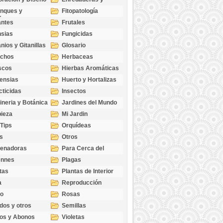
cubresuelos
nques y
Fitopatología
ticas
antes
Frutales
sias
Fungicidas
nios y Gitanillas
Glosario
echos
Herbaceas
scos
Hierbas Aromáticas
ensias
Huerto y Hortalizas
cticidas
Insectos
ineria y Botánica
Jardines del Mundo
ieza
Mi Jardin
 Tips
Orquídeas
s
Otros
genadoras
Para Cerca del
Estanque
ennes
Plagas
tas
Plantas de Interior
a
Reproducción
go
Rosas
dos y otros
Semillas
as
os y Abonos
Violetas