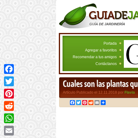
GUÍA DE JARDINERÍA
Portada
Agregar a favoritos
Recomendar a tus amigos
Contáctanos
Facebook
Cuales son las plantas q
Twitter
Artículo Publicado el 12.11.2018 por
Flavia
Facebook
Twitter
Pinterest
Reddit
Email
Compartir
Pinterest
Reddit
WhatsApp