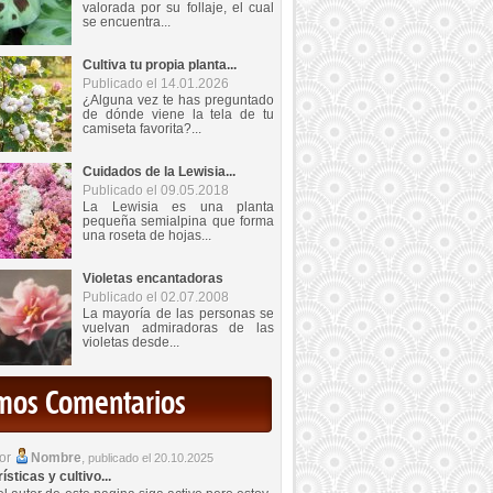
valorada por su follaje, el cual
se encuentra...
Cultiva tu propia planta...
Publicado el 14.01.2026
¿Alguna vez te has preguntado
de dónde viene la tela de tu
camiseta favorita?...
Cuidados de la Lewisia...
Publicado el 09.05.2018
La Lewisia es una planta
pequeña semialpina que forma
una roseta de hojas...
Violetas encantadoras
Publicado el 02.07.2008
La mayoría de las personas se
vuelvan admiradoras de las
violetas desde...
imos Comentarios
por
Nombre
,
publicado el 20.10.2025
sticas y cultivo...