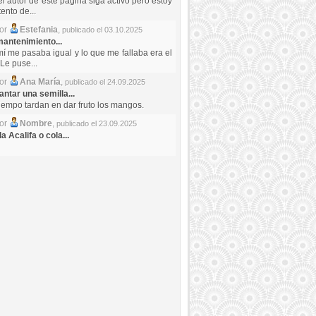
el autor de este pagina siga activo pero estoy
ento de...
por
Estefania
,
publicado el 03.10.2025
antenimiento...
mí me pasaba igual y lo que me fallaba era el
Le puse...
por
Ana María
,
publicado el 24.09.2025
ntar una semilla...
iempo tardan en dar fruto los mangos.
por
Nombre
,
publicado el 23.09.2025
a Acalifa o cola...