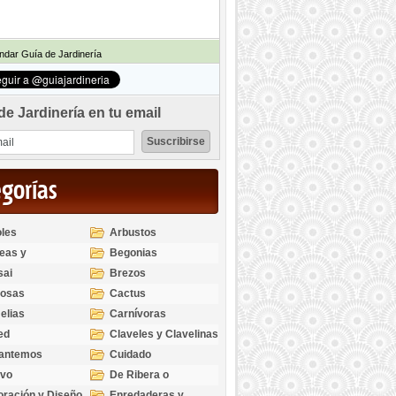
dar Guía de Jardinería
de Jardinería en tu email
egorías
les
Arbustos
eas y
Begonias
odendros
sai
Brezos
bosas
Cactus
elias
Carnívoras
ed
Claveles y Clavelinas
santemos
Cuidado
ivo
De Ribera o
Palustres
ración y Diseño
Enredaderas y