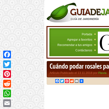
GUÍA DE JARDINERÍA
Portada
Agregar a favoritos
Recomendar a tus amigos
Contáctanos
Facebook
Cuándo podar rosales pa
Twitter
Artículo Publicado el 13.11.2018 por
Flavia
Facebook
Twitter
Pinterest
Reddit
Email
Compartir
Pinterest
Reddit
WhatsApp