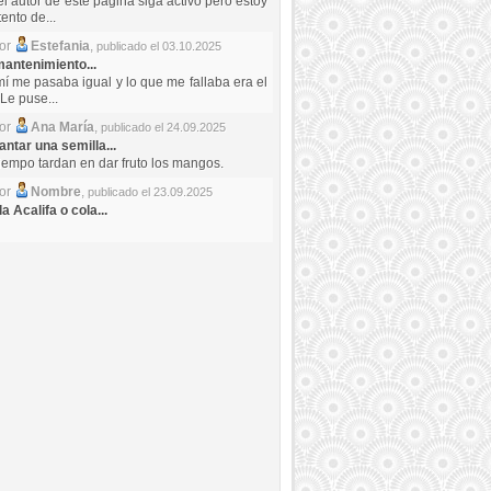
el autor de este pagina siga activo pero estoy
ento de...
por
Estefania
,
publicado el 03.10.2025
antenimiento...
mí me pasaba igual y lo que me fallaba era el
Le puse...
por
Ana María
,
publicado el 24.09.2025
ntar una semilla...
iempo tardan en dar fruto los mangos.
por
Nombre
,
publicado el 23.09.2025
a Acalifa o cola...