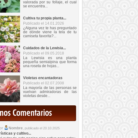
valorada por su follaje, el cual
se encuentra...
Cultiva tu propia planta...
Publicado el 14.01.2026
¿Alguna vez te has preguntado
de dónde viene la tela de tu
camiseta favorita?...
Cuidados de la Lewisia...
Publicado el 09.05.2018
La Lewisia es una planta
pequeña semialpina que forma
una roseta de hojas...
Violetas encantadoras
Publicado el 02.07.2008
La mayoría de las personas se
vuelvan admiradoras de las
violetas desde...
imos Comentarios
por
Nombre
,
publicado el 20.10.2025
sticas y cultivo...