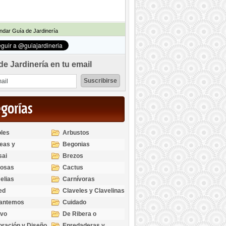
dar Guía de Jardinería
de Jardinería en tu email
egorías
les
Arbustos
eas y
Begonias
odendros
sai
Brezos
bosas
Cactus
elias
Carnívoras
ed
Claveles y Clavelinas
santemos
Cuidado
ivo
De Ribera o
Palustres
ración y Diseño
Enredaderas y