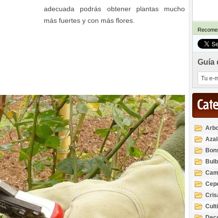
adecuada podrás obtener plantas mucho
más fuertes y con más flores.
Recomen
Guía 
Cat
Arbo
Azal
Rod
Bon
Bul
Cam
Cep
Cri
Cult
Deco