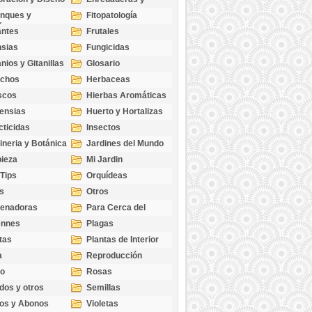
cubresuelos
nques y
Fitopatología
ticas
antes
Frutales
sias
Fungicidas
nios y Gitanillas
Glosario
echos
Herbaceas
scos
Hierbas Aromáticas
ensias
Huerto y Hortalizas
cticidas
Insectos
ineria y Botánica
Jardines del Mundo
ieza
Mi Jardin
 Tips
Orquídeas
s
Otros
genadoras
Para Cerca del
Estanque
ennes
Plagas
tas
Plantas de Interior
a
Reproducción
go
Rosas
dos y otros
Semillas
as
os y Abonos
Violetas