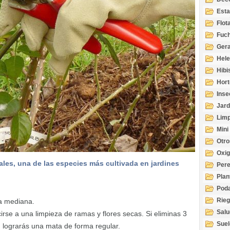
Esta
Acuá
Flot
Fuch
Gera
Hel
Hibi
Hort
Inse
Jard
Limp
Mini
Otro
Oxi
les, una de las especies más cultivada en jardines
Per
Plan
Pod
Rie
a mediana.
Salu
irse a una limpieza de ramas y flores secas. Si eliminas 3
tem
Suel
, lograrás una mata de forma regular.