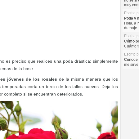
no se si 
muy cont
Escrito 
Poda y m
Hola, a 
drenaje. 
Escrito 
Cómo pla
Cuánto t
Escrito 
Conoce l
 no es preciso que realices una poda drástica; simplemente
me sirve
 yemas de la base.
es jóvenes de los rosales
de la misma manera que los
 temporadas corta un tercio de los tallos nuevos. Deja los
or completo si se encuentran deteriorados.