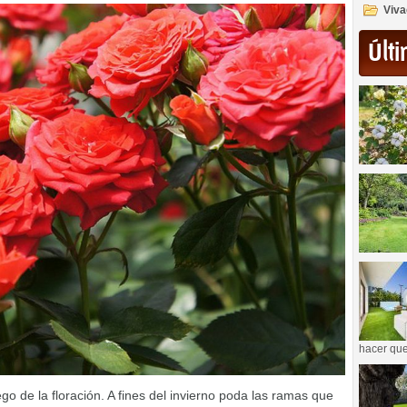
Viva
Últi
hacer que
ego de la floración. A fines del invierno poda las ramas que