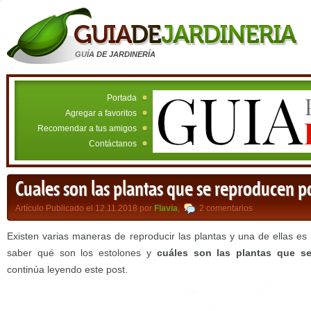
GUÍA DE JARDINERÍA
Portada
Agregar a favoritos
Recomendar a tus amigos
Contáctanos
Cuales son las plantas que se reproducen p
Artículo Publicado el 12.11.2018 por
Flavia
,
2 comentarios
Existen varias maneras de reproducir las plantas y una de ellas es
saber qué son los estolones y
cuáles son las plantas que s
continúa leyendo este post.