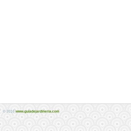
© 2016
www.guiadejardineria.com