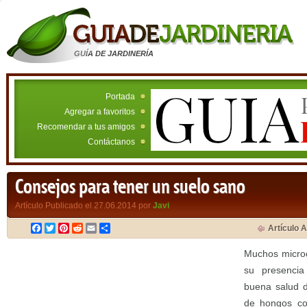
GUÍA DE JARDINERÍA
Portada
Agregar a favoritos
Recomendar a tus amigos
Contáctanos
Consejos para tener un suelo sano
Artículo Publicado el 27.06.2014 por
Javi
Facebook
Twitter
Pinterest
Reddit
Email
Compartir
Artículo A
Muchos microo
su presencia
buena salud d
de hongos c