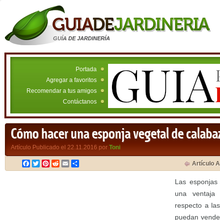
GUÍA DE JARDINERÍA
Portada
Agregar a favoritos
Recomendar a tus amigos
Contáctanos
Cómo hacer una esponja vegetal de calaba
Artículo Publicado el 22.11.2016 por
Toni
Facebook
Twitter
Pinterest
Reddit
Email
Compartir
Artículo A
Las esponjas 
una ventaja 
respecto a la
puedan vender