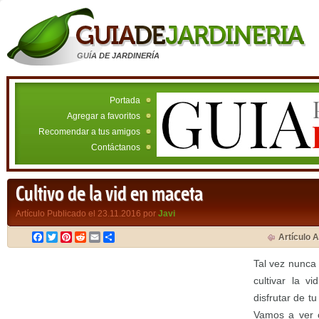
GUÍA DE JARDINERÍA
Portada
Agregar a favoritos
Recomendar a tus amigos
Contáctanos
Cultivo de la vid en maceta
Artículo Publicado el 23.11.2016 por
Javi
Facebook
Twitter
Pinterest
Reddit
Email
Compartir
Artículo A
Tal vez nunca
cultivar la v
disfrutar de t
Vamos a ver c