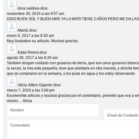
dora saldivia
dice:
noviembre 30, 2016 a las 9:57 am
DIGO BUEN SOL Y BUEN AIRE YA LA MATA TIENE 2 AÑOS PERO ME DA LA
Marilú
dice:
enero 9, 2017 a las 8:30 am
Muy ilustrativo su artículo. Muchas gracias.
Katia Rivera
dice:
agosto 30, 2017 a las 6:26 am
Tambien tengan cuidado con gusanos de tierra, que son unos gusanos blancos 
la secan, la mia esta pequeña, tuve que plantarla en otra maceta, y ahorita t
que se compraron en la semana, y los puse en agua y los estoy observando
Alicia Alfaro Gajardo
dice:
marzo 7, 2020 a las 3:08 pm
Excelenmte articulo y muchas gracias por el comentario, prometo que voy a em
mismo….Alicia