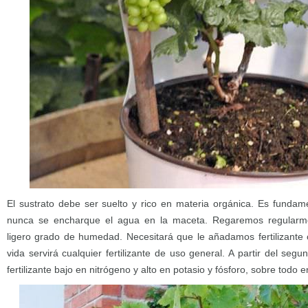
El sustrato debe ser suelto y rico en materia orgánica. Es funda
nunca se encharque el agua en la maceta. Regaremos regularm
ligero grado de humedad. Necesitará que le añadamos fertilizante
vida servirá cualquier fertilizante de uso general. A partir del se
fertilizante bajo en nitrógeno y alto en potasio y fósforo, sobre todo 