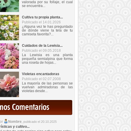
valorada por su follaje, el cual
se encuentra...
Cultiva tu propia planta...
Publicado el 14.01.2026
¿Alguna vez te has preguntado
de dónde viene la tela de tu
camiseta favorita?...
Cuidados de la Lewisia...
Publicado el 09.05.2018
La Lewisia es una planta
pequeña semialpina que forma
una roseta de hojas...
Violetas encantadoras
Publicado el 02.07.2008
La mayoría de las personas se
vuelvan admiradoras de las
violetas desde...
imos Comentarios
por
Nombre
,
publicado el 20.10.2025
sticas y cultivo...