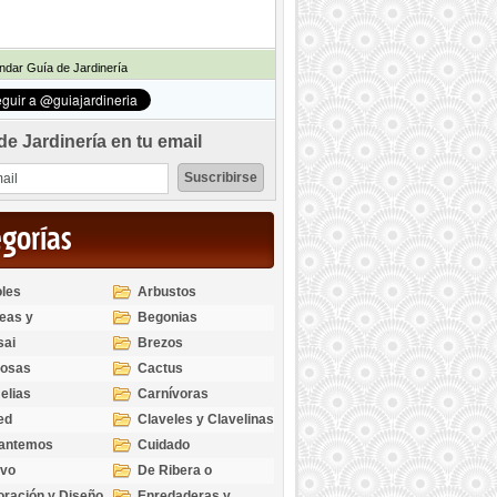
dar Guía de Jardinería
de Jardinería en tu email
egorías
les
Arbustos
eas y
Begonias
odendros
sai
Brezos
bosas
Cactus
elias
Carnívoras
ed
Claveles y Clavelinas
santemos
Cuidado
ivo
De Ribera o
Palustres
ración y Diseño
Enredaderas y