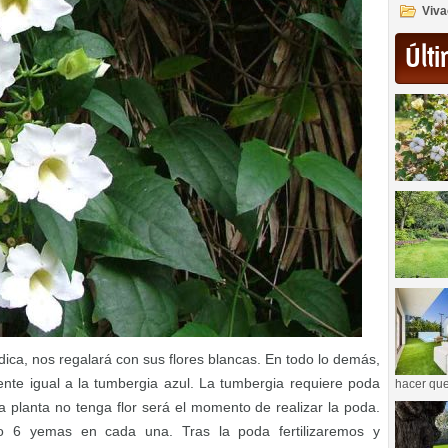
Viva
Últi
ica, nos regalará con sus flores blancas. En todo lo demás,
nte igual a la tumbergia azul. La tumbergia requiere poda
hacer que
a planta no tenga flor será el momento de realizar la poda.
o 6 yemas en cada una. Tras la poda fertilizaremos y