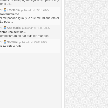
el autor de este pagina siga activo pero estoy
ento de...
por
Estefania
,
publicado el 03.10.2025
antenimiento...
mí me pasaba igual y lo que me fallaba era el
Le puse...
por
Ana María
,
publicado el 24.09.2025
ntar una semilla...
iempo tardan en dar fruto los mangos.
por
Nombre
,
publicado el 23.09.2025
a Acalifa o cola...