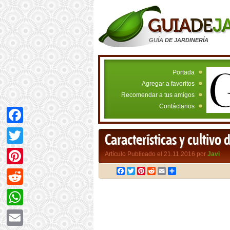
GUÍA DE JARDINERÍA
Portada
Agregar a favoritos
Recomendar a tus amigos
Contáctanos
Facebook
Características y cultivo
Twitter
Artículo Publicado el 21.11.2016 por
Javi
Facebook
Twitter
Pinterest
Reddit
Email
Compartir
Pinterest
Reddit
WhatsApp