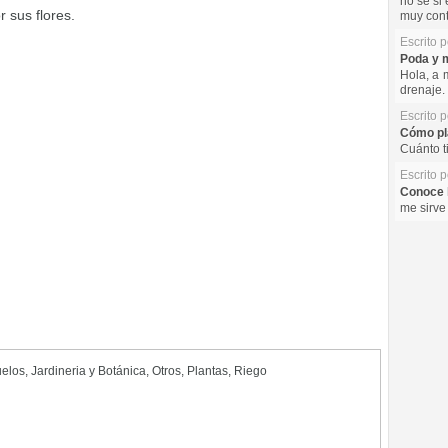
no se si 
 sus flores.
muy cont
Escrito 
Poda y m
Hola, a 
drenaje. 
Escrito 
Cómo pla
Cuánto t
Escrito 
Conoce l
me sirve
uelos
,
Jardineria y Botánica
,
Otros
,
Plantas
,
Riego