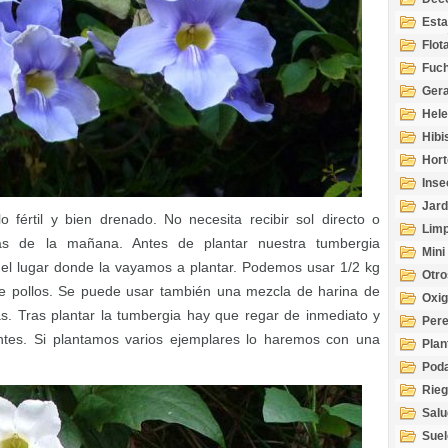
Esta
Acuá
Flot
Fuch
Gera
Hel
Hibi
Hort
Inse
Jard
 fértil y bien drenado. No necesita recibir sol directo o
Limp
as de la mañana. Antes de plantar nuestra tumbergia
Mini
el lugar donde la vayamos a plantar. Podemos usar 1/2 kg
Otro
l de pollos. Se puede usar también una mezcla de harina de
Oxi
s. Tras plantar la tumbergia hay que regar de inmediato y
Per
ientes. Si plantamos varios ejemplares lo haremos con una
Plan
Pod
Rie
Salu
tem
Suel