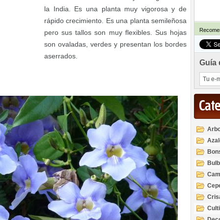
la India. Es una planta muy vigorosa y de
rápido crecimiento. Es una planta semileñosa
Recomen
pero sus tallos son muy flexibles. Sus hojas
son ovaladas, verdes y presentan los bordes
aserrados.
Guía 
Cat
Arbo
Azal
Rod
Bon
Bul
Cam
Cep
Cri
Cult
Deco