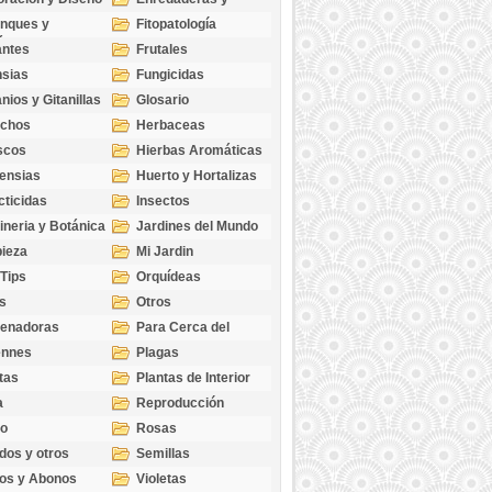
cubresuelos
nques y
Fitopatología
ticas
antes
Frutales
sias
Fungicidas
nios y Gitanillas
Glosario
echos
Herbaceas
scos
Hierbas Aromáticas
ensias
Huerto y Hortalizas
cticidas
Insectos
ineria y Botánica
Jardines del Mundo
ieza
Mi Jardin
 Tips
Orquídeas
s
Otros
genadoras
Para Cerca del
Estanque
ennes
Plagas
tas
Plantas de Interior
a
Reproducción
go
Rosas
dos y otros
Semillas
as
os y Abonos
Violetas