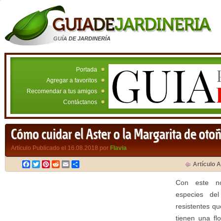
GUÍA DE JARDINERÍA
Portada
Agregar a favoritos
Recomendar a tus amigos
Contáctanos
Cómo cuidar el Aster o la Margarita de oto
Artículo Publicado el 16.08.2018 por
Flavia
Facebook
Twitter
Pinterest
Reddit
Email
Compartir
Artículo A
Con este n
especies del
resistentes q
tienen una fl