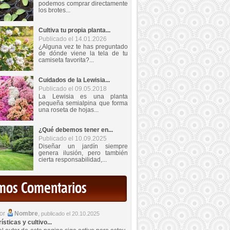
podemos comprar directamente
los brotes...
Cultiva tu propia planta...
Publicado el 14.01.2026
¿Alguna vez te has preguntado
de dónde viene la tela de tu
camiseta favorita?...
Cuidados de la Lewisia...
Publicado el 09.05.2018
La Lewisia es una planta
pequeña semialpina que forma
una roseta de hojas...
¿Qué debemos tener en...
Publicado el 10.09.2025
Diseñar un jardín siempre
genera ilusión, pero también
cierta responsabilidad,...
imos Comentarios
por
Nombre
,
publicado el 20.10.2025
sticas y cultivo...