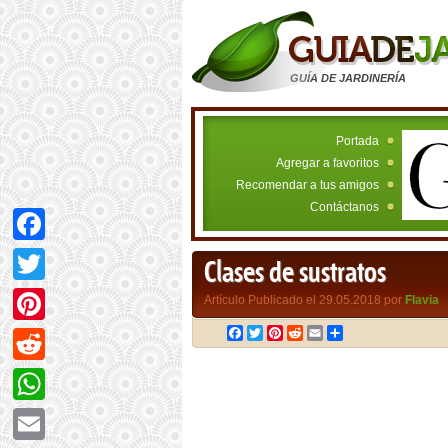
GUÍA DE JARDINERÍA
Portada
Agregar a favoritos
Recomendar a tus amigos
Contáctanos
Facebook
Clases de sustratos
Twitter
Artículo Publicado el 29.05.2018 por
Flavia
Facebook
Twitter
Pinterest
Reddit
Email
Compartir
Pinterest
Reddit
WhatsApp