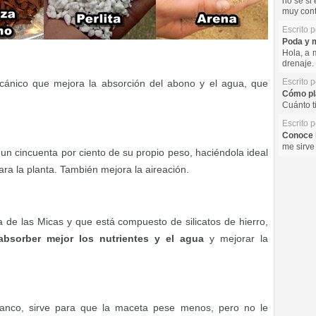
no se si 
muy cont
Escrito 
Poda y m
Hola, a 
drenaje. 
Escrito 
olcánico que mejora la absorción del abono y el agua, que
Cómo pla
Cuánto t
Escrito 
Conoce l
me sirve
un cincuenta por ciento de su propio peso, haciéndola ideal
a la planta. También mejora la aireación.
a de las Micas y que está compuesto de silicatos de hierro,
absorber mejor los nutrientes y el agua
y mejorar la
anco, sirve para que la maceta pese menos, pero no le