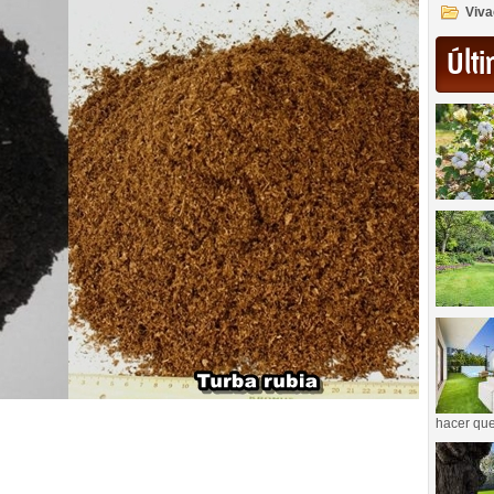
Viva
Últi
hacer que