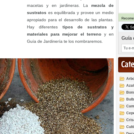
macetas y en jardineras. La
mezcla de
sustratos
es equilibrada y provee un medio
Recomen
apropiado para el desarrollo de las plantas.
Hay diferentes
tipos de sustratos y
materiales para mejorar el terreno
y en
Guía 
Guía de Jardinería te los nombraremos.
Cat
Arbo
Azal
Rod
Bon
Bul
Cam
Cep
Cri
Cult
Deco