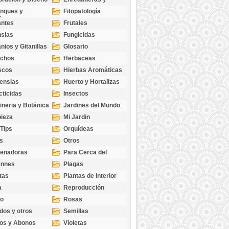
cubresuelos
nques y
Fitopatología
ticas
antes
Frutales
sias
Fungicidas
nios y Gitanillas
Glosario
echos
Herbaceas
scos
Hierbas Aromáticas
ensias
Huerto y Hortalizas
cticidas
Insectos
ineria y Botánica
Jardines del Mundo
ieza
Mi Jardin
 Tips
Orquídeas
s
Otros
genadoras
Para Cerca del
Estanque
ennes
Plagas
tas
Plantas de Interior
a
Reproducción
go
Rosas
dos y otros
Semillas
as
os y Abonos
Violetas