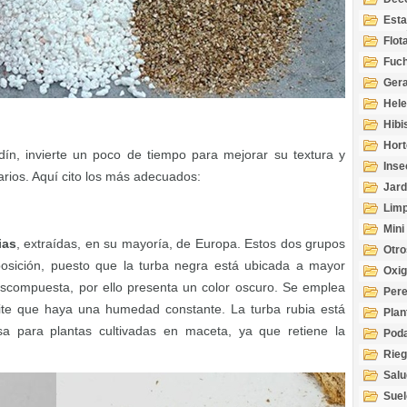
Esta
Acuá
Flot
Fuch
Gera
Hel
Hibi
Hort
dín, invierte un poco de tiempo para mejorar su textura y
Inse
arios. Aquí cito los más adecuados:
Jard
Limp
Mini
ias
, extraídas, en su mayoría, de Europa. Estos dos grupos
Otro
osición, puesto que la turba negra está ubicada a mayor
Oxi
escompuesta, por ello presenta un color oscuro. Se emplea
Per
ite que haya una humedad constante. La turba rubia está
Plan
a para plantas cultivadas en maceta, ya que retiene la
Pod
Rie
Salu
tem
Suel