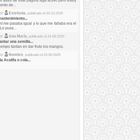
el autor de este pagina siga activo pero estoy
ento de...
por
Estefania
,
publicado el 03.10.2025
antenimiento...
mí me pasaba igual y lo que me fallaba era el
Le puse...
por
Ana María
,
publicado el 24.09.2025
ntar una semilla...
iempo tardan en dar fruto los mangos.
por
Nombre
,
publicado el 23.09.2025
a Acalifa o cola...