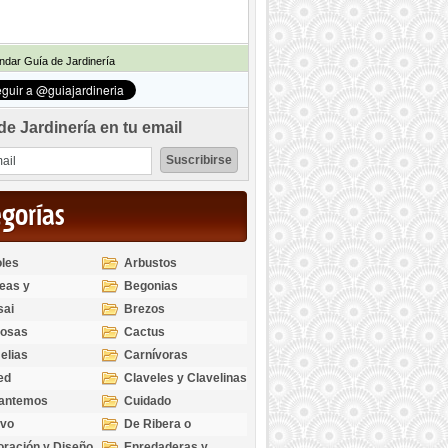
dar Guía de Jardinería
de Jardinería en tu email
egorías
les
Arbustos
eas y
Begonias
odendros
sai
Brezos
bosas
Cactus
elias
Carnívoras
ed
Claveles y Clavelinas
santemos
Cuidado
ivo
De Ribera o
Palustres
ración y Diseño
Enredaderas y