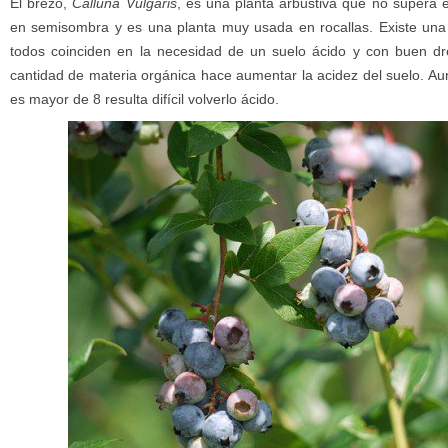
El brezo,
Calluna Vulgaris
, es una planta arbustiva que no supera e
en semisombra y es una planta muy usada en rocallas. Existe una
todos coinciden en la necesidad de un suelo ácido y con buen dr
cantidad de materia orgánica hace aumentar la acidez del suelo. A
es mayor de 8 resulta difícil volverlo ácido.