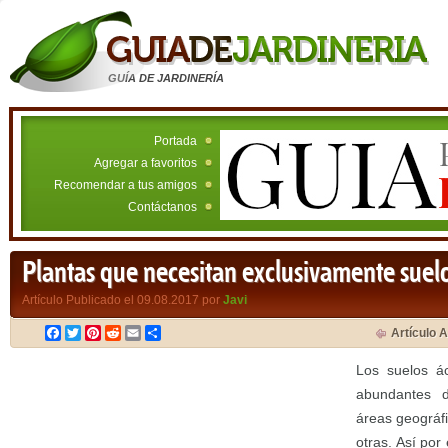
GUÍA DE JARDINERÍA
Portada
Agregar a favoritos
Recomendar a tus amigos
Contáctanos
Plantas que necesitan exclusivamente suel
Artículo Publicado el 09.08.2017 por
Javi
Facebook
Twitter
Pinterest
Reddit
Email
Compartir
Artículo A
Los suelos á
abundantes 
áreas geográf
otras. Así por