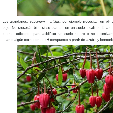
Los arándanos,
Vaccinum myrtillus,
por ejemplo necesitan un pH 
bajo. No crecerán bien si se plantan en un suelo alcalino. El co
buenas adiciones para acidificar un suelo neutro o no excesiva
usarse algún corrector de pH compuesto a partir de azufre y bentonita 