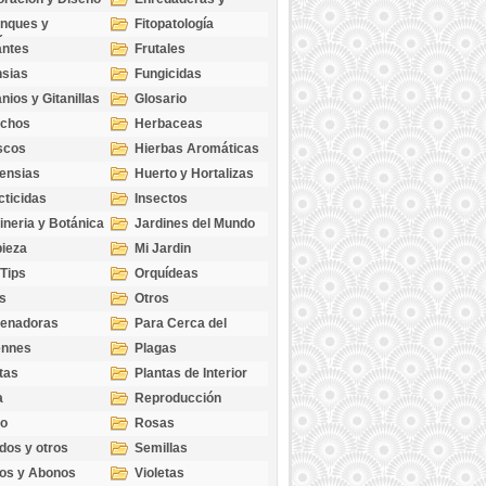
cubresuelos
nques y
Fitopatología
ticas
antes
Frutales
sias
Fungicidas
nios y Gitanillas
Glosario
echos
Herbaceas
scos
Hierbas Aromáticas
ensias
Huerto y Hortalizas
cticidas
Insectos
ineria y Botánica
Jardines del Mundo
ieza
Mi Jardin
 Tips
Orquídeas
s
Otros
genadoras
Para Cerca del
Estanque
ennes
Plagas
tas
Plantas de Interior
a
Reproducción
go
Rosas
dos y otros
Semillas
as
os y Abonos
Violetas