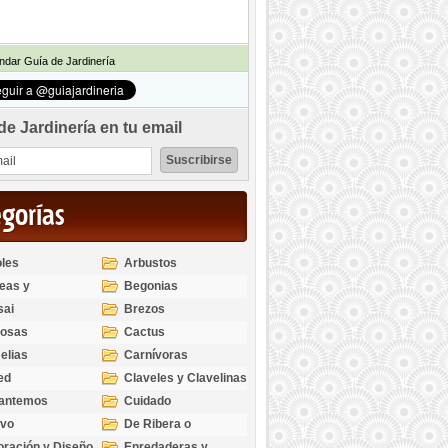
dar Guía de Jardinería
de Jardinería en tu email
egorías
les
Arbustos
eas y
Begonias
odendros
sai
Brezos
bosas
Cactus
elias
Carnívoras
ed
Claveles y Clavelinas
santemos
Cuidado
ivo
De Ribera o
Palustres
ración y Diseño
Enredaderas y