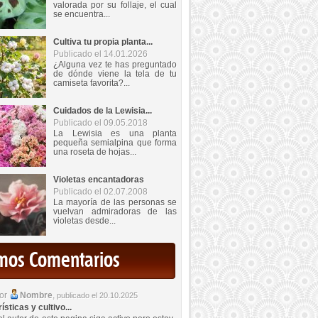
valorada por su follaje, el cual
se encuentra...
Cultiva tu propia planta...
Publicado el 14.01.2026
¿Alguna vez te has preguntado
de dónde viene la tela de tu
camiseta favorita?...
Cuidados de la Lewisia...
Publicado el 09.05.2018
La Lewisia es una planta
pequeña semialpina que forma
una roseta de hojas...
Violetas encantadoras
Publicado el 02.07.2008
La mayoría de las personas se
vuelvan admiradoras de las
violetas desde...
imos Comentarios
por
Nombre
,
publicado el 20.10.2025
sticas y cultivo...