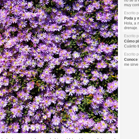
no se si 
muy cont
Escrito 
Poda y m
Hola, a 
drenaje. 
Escrito 
Cómo pla
Cuánto t
Escrito 
Conoce l
me sirve