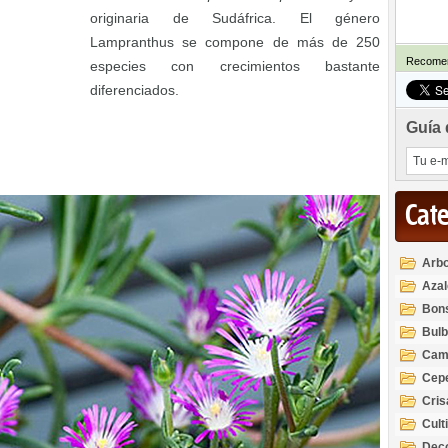
originaria de Sudáfrica. El género
Lampranthus se compone de más de 250
Recomen
especies con crecimientos bastante
diferenciados.
Guía 
Cat
Arbo
Azal
Rod
Bon
Bul
Cam
Cep
Cri
Cult
Deco