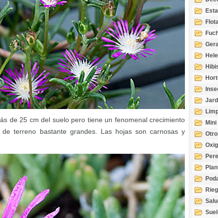
Esta
Acuá
Flot
Fuch
Gera
Hel
Hibi
Hort
Inse
Jard
Limp
ás de 25 cm del suelo pero tiene un fenomenal crecimiento
Mini
s de terreno bastante grandes. Las hojas son carnosas y
Otro
Oxi
Per
Plan
Pod
Rie
Salu
tem
Suel