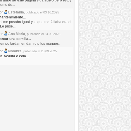
el autor de este pagina siga activo pero estoy
ento de...
por
Estefania
,
publicado el 03.10.2025
antenimiento...
mí me pasaba igual y lo que me fallaba era el
Le puse...
por
Ana María
,
publicado el 24.09.2025
ntar una semilla...
iempo tardan en dar fruto los mangos.
por
Nombre
,
publicado el 23.09.2025
a Acalifa o cola...