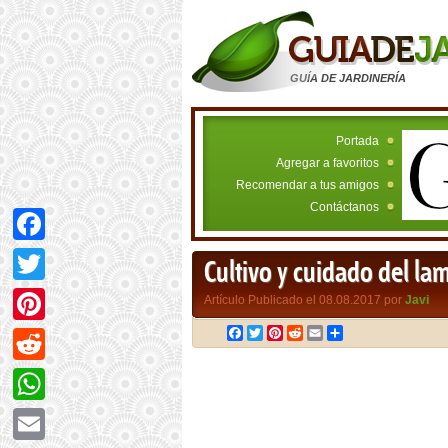
GUÍA DE JARDINERÍA
Portada
Agregar a favoritos
Recomendar a tus amigos
Contáctanos
Facebook
Cultivo y cuidado del la
Twitter
Artículo Publicado el 08.08.2017 por
Javi
Facebook
Twitter
Pinterest
Reddit
Email
Compartir
Pinterest
Reddit
WhatsApp