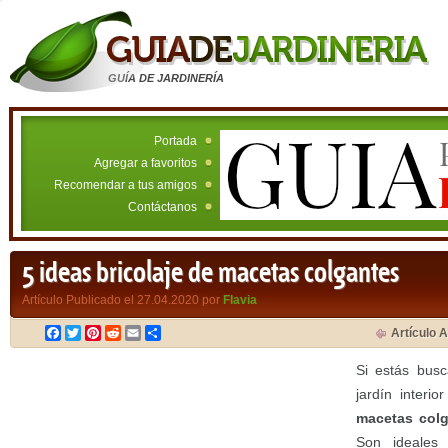
GUÍA DE JARDINERÍA
Portada
Agregar a favoritos
Recomendar a tus amigos
Contáctanos
5 ideas bricolaje de macetas colgantes
Artículo Publicado el 27.04.2020 por
Flavia
Facebook
Twitter
Pinterest
Reddit
Email
Compartir
Artículo A
Si estás busc
jardín interi
macetas col
Son ideales