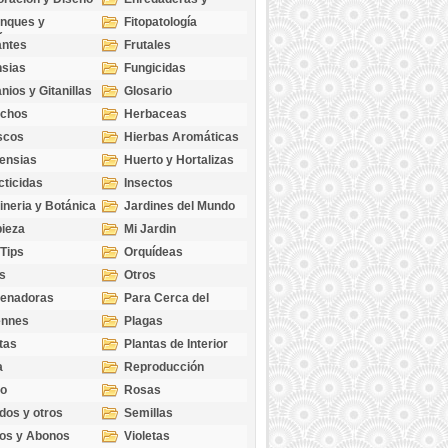
cubresuelos
nques y
Fitopatología
ticas
antes
Frutales
sias
Fungicidas
nios y Gitanillas
Glosario
echos
Herbaceas
scos
Hierbas Aromáticas
ensias
Huerto y Hortalizas
cticidas
Insectos
ineria y Botánica
Jardines del Mundo
ieza
Mi Jardin
 Tips
Orquídeas
s
Otros
genadoras
Para Cerca del
Estanque
ennes
Plagas
tas
Plantas de Interior
a
Reproducción
go
Rosas
dos y otros
Semillas
as
os y Abonos
Violetas