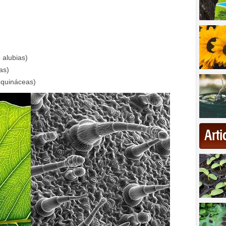
 alubias)
as)
equináceas)
Art