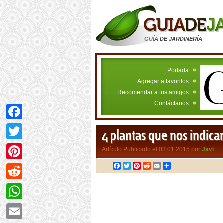
GUÍA DE JARDINERÍA
Portada
Agregar a favoritos
Recomendar a tus amigos
Contáctanos
Facebook
4 plantas que nos indican
Twitter
Artículo Publicado el 03.01.2015 por
Javi
Facebook
Twitter
Pinterest
Reddit
Email
Compartir
Pinterest
Reddit
WhatsApp