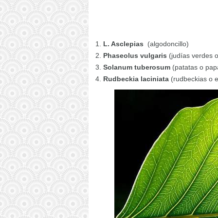
L. Asclepias
(algodoncillo)
Phaseolus vulgaris
(judías verdes o
Solanum tuberosum
(patatas o pap
Rudbeckia laciniata
(rudbeckias o 