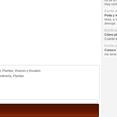
no se si 
muy cont
Escrito 
Poda y m
Hola, a 
drenaje. 
Escrito 
Cómo pla
Cuánto t
Escrito 
Conoce l
me sirve
a
,
Plantas
,
Vivaces y Anuales
ardineria
,
Plantas