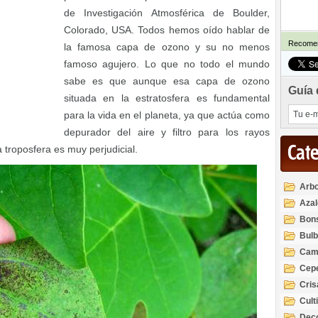
de Investigación Atmosférica de Boulder,
Colorado, USA. Todos hemos oído hablar de
Recomen
la famosa capa de ozono y su no menos
famoso agujero. Lo que no todo el mundo
sabe es que aunque esa capa de ozono
Guía 
situada en la estratosfera es fundamental
para la vida en el planeta, ya que actúa como
depurador del aire y filtro para los rayos
Cat
a troposfera es muy perjudicial.
Arbo
Azal
Rod
Bon
Bul
Cam
Cep
Cri
Cult
Deco