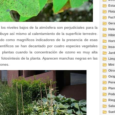
Esta
Acuá
Flot
Fuch
Gera
os niveles bajos de la atmósfera son perjudiciales para la
Hel
ibuye así mismo al calentamiento de la superficie terrestre.
Hibi
do como magníficos indicadores de la presencia de esas
Hort
ientíficos se han decantado por cuatro especies vegetales
Inse
as plantas cuando la concentración de ozono es muy alta
Jard
la fotosíntesis de la planta. Aparecen manchas negras en las
Limp
iones.
Mini
Otro
Oxi
Per
Plan
Pod
Rie
Salu
tem
Suel