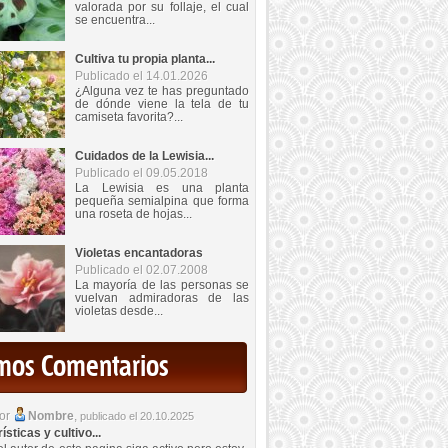
valorada por su follaje, el cual
se encuentra...
Cultiva tu propia planta...
Publicado el 14.01.2026
¿Alguna vez te has preguntado
de dónde viene la tela de tu
camiseta favorita?...
Cuidados de la Lewisia...
Publicado el 09.05.2018
La Lewisia es una planta
pequeña semialpina que forma
una roseta de hojas...
Violetas encantadoras
Publicado el 02.07.2008
La mayoría de las personas se
vuelvan admiradoras de las
violetas desde...
imos Comentarios
por
Nombre
,
publicado el 20.10.2025
sticas y cultivo...