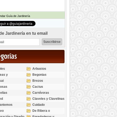
dar Guía de Jardinería
de Jardinería en tu email
egorías
les
Arbustos
eas y
Begonias
odendros
sai
Brezos
bosas
Cactus
elias
Carnívoras
ed
Claveles y Clavelinas
santemos
Cuidado
ivo
De Ribera o
Palustres
ración y Diseño
Enredaderas y