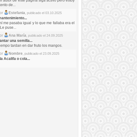
el autor de este pagina siga activo pero estoy
ento de...
por
Estefania
,
publicado el 03.10.2025
antenimiento...
mí me pasaba igual y lo que me fallaba era el
Le puse...
por
Ana María
,
publicado el 24.09.2025
ntar una semilla...
iempo tardan en dar fruto los mangos.
por
Nombre
,
publicado el 23.09.2025
a Acalifa o cola...