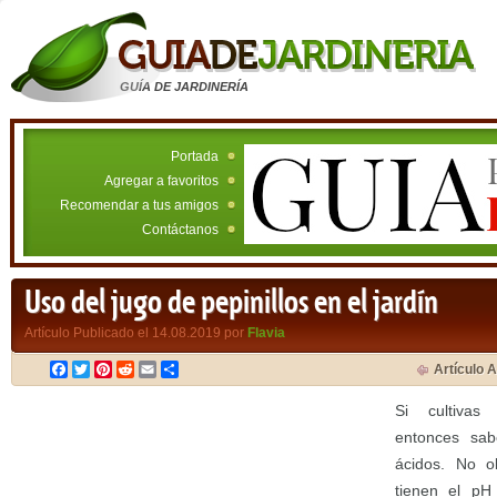
GUÍA DE JARDINERÍA
Portada
Agregar a favoritos
Recomendar a tus amigos
Contáctanos
Uso del jugo de pepinillos en el jardín
Artículo Publicado el 14.08.2019 por
Flavia
Facebook
Twitter
Pinterest
Reddit
Email
Compartir
Artículo A
Si cultivas
entonces sab
ácidos. No o
tienen el pH