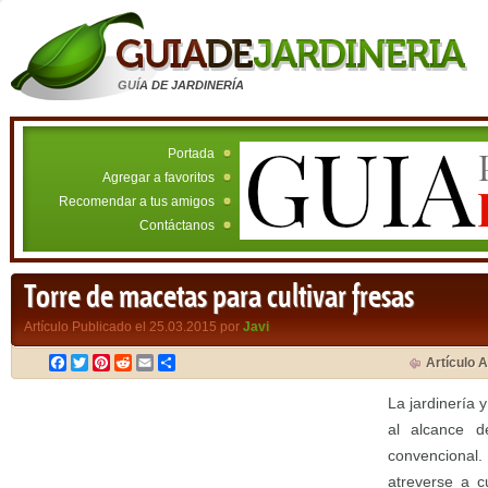
GUÍA DE JARDINERÍA
Portada
Agregar a favoritos
Recomendar a tus amigos
Contáctanos
Torre de macetas para cultivar fresas
Artículo Publicado el 25.03.2015 por
Javi
Facebook
Twitter
Pinterest
Reddit
Email
Compartir
Artículo A
La jardinería y
al alcance d
convencional.
atreverse a c