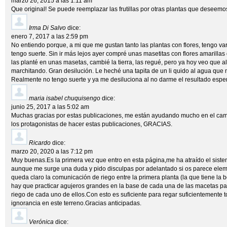
marzo 26, 2015 a las 1:11 am
Que original! Se puede reemplazar las frutillas por otras plantas que deseemo
Irma Di Salvo
dice:
enero 7, 2017 a las 2:59 pm
No entiendo porque, a mi que me gustan tanto las plantas con flores, tengo v
tengo suerte. Sin ir más lejos ayer compré unas masetitas con flores amarilla
las planté en unas masetas, cambié la tierra, las regué, pero ya hoy veo que a
marchitando. Gran desilución. Le heché una tapita de un li quido al agua que
Realmente no tengo suerte y ya me desiluciona al no darme el resultado esp
maria isabel chuquisengo
dice:
junio 25, 2017 a las 5:02 am
Muchas gracias por estas publicaciones, me están ayudando mucho en el campo d
los protagonistas de hacer estas publicaciones, GRACIAS.
Ricardo
dice:
marzo 20, 2020 a las 7:12 pm
Muy buenas.Es la primera vez que entro en esta página,me ha atraído el sistem
aunque me surge una duda y pido disculpas por adelantado si os parece elem
queda claro la comunicación de riego entre la primera planta (la que tiene la 
hay que practicar agujeros grandes en la base de cada una de las macetas pa
riego de cada uno de ellos.Con esto es suficiente para regar suficientemente
ignorancia en este terreno.Gracias anticipadas.
Verónica
dice: