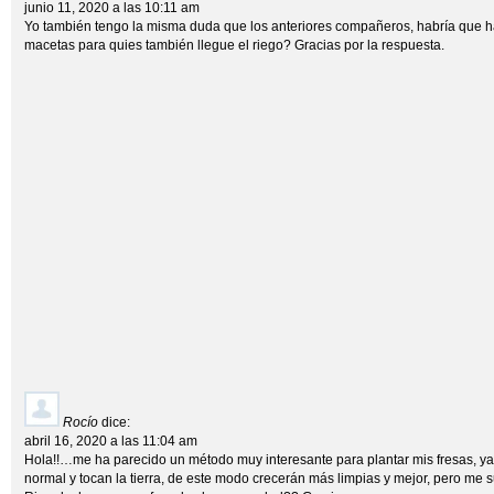
junio 11, 2020 a las 10:11 am
Yo también tengo la misma duda que los anteriores compañeros, habría que ha
macetas para quies también llegue el riego? Gracias por la respuesta.
Rocío
dice:
abril 16, 2020 a las 11:04 am
Hola!!…me ha parecido un método muy interesante para plantar mis fresas, y
normal y tocan la tierra, de este modo crecerán más limpias y mejor, pero me