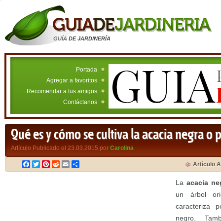
GUÍA DE JARDINERÍA
Portada
Agregar a favoritos
Recomendar a tus amigos
Contáctanos
Qué es y cómo se cultiva la acacia negra o p
Artículo Publicado el 23.03.2015 por
Carolina
Facebook
Twitter
Pinterest
Reddit
Email
Compartir
Artículo A
La
acacia n
un árbol ori
caracteriza 
negro. Ta