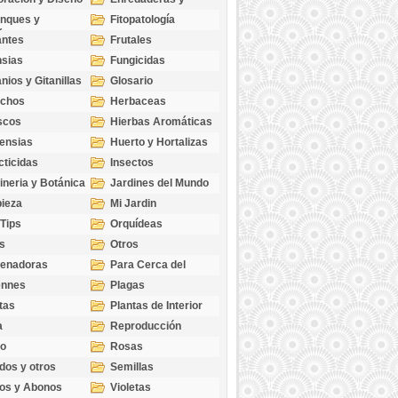
cubresuelos
nques y
Fitopatología
ticas
antes
Frutales
sias
Fungicidas
nios y Gitanillas
Glosario
echos
Herbaceas
scos
Hierbas Aromáticas
ensias
Huerto y Hortalizas
cticidas
Insectos
ineria y Botánica
Jardines del Mundo
ieza
Mi Jardin
 Tips
Orquídeas
s
Otros
genadoras
Para Cerca del
Estanque
ennes
Plagas
tas
Plantas de Interior
a
Reproducción
go
Rosas
dos y otros
Semillas
as
os y Abonos
Violetas