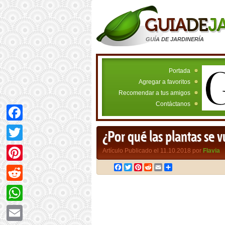
GUÍA DE JARDINERÍA
Portada
Agregar a favoritos
Recomendar a tus amigos
Contáctanos
Facebook
¿Por qué las plantas se 
Twitter
Artículo Publicado el 11.10.2018 por
Flavia
Facebook
Twitter
Pinterest
Reddit
Email
Compartir
Pinterest
Reddit
WhatsApp