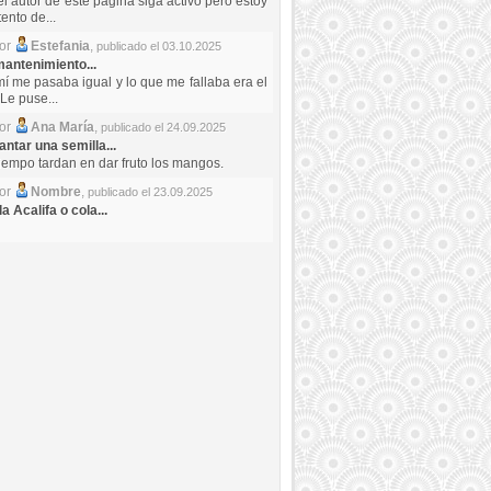
el autor de este pagina siga activo pero estoy
ento de...
por
Estefania
,
publicado el 03.10.2025
antenimiento...
mí me pasaba igual y lo que me fallaba era el
Le puse...
por
Ana María
,
publicado el 24.09.2025
ntar una semilla...
iempo tardan en dar fruto los mangos.
por
Nombre
,
publicado el 23.09.2025
a Acalifa o cola...