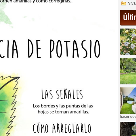
Viva
Últi
hacer que