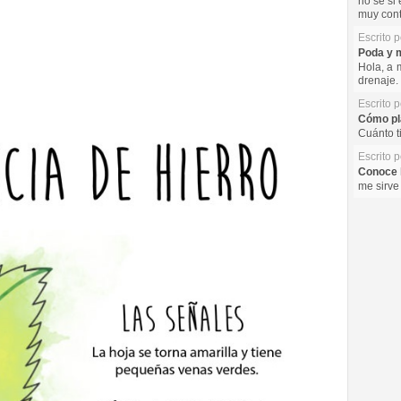
no se si 
muy cont
Escrito 
Poda y m
Hola, a 
drenaje. 
Escrito 
Cómo pla
Cuánto t
Escrito 
Conoce l
me sirve