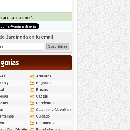
dar Guía de Jardinería
de Jardinería en tu email
egorías
les
Arbustos
eas y
Begonias
odendros
sai
Brezos
bosas
Cactus
elias
Carnívoras
ed
Claveles y Clavelinas
santemos
Cuidado
ivo
De Ribera o
Palustres
ración y Diseño
Enredaderas y