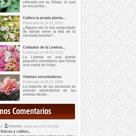
valorada por su follaje, el cual
se encuentra...
Cultiva tu propia planta...
Publicado el 14.01.2026
¿Alguna vez te has preguntado
de dónde viene la tela de tu
camiseta favorita?...
Cuidados de la Lewisia...
Publicado el 09.05.2018
La Lewisia es una planta
pequeña semialpina que forma
una roseta de hojas...
Violetas encantadoras
Publicado el 02.07.2008
La mayoría de las personas se
vuelvan admiradoras de las
violetas desde...
imos Comentarios
por
Nombre
,
publicado el 20.10.2025
sticas y cultivo...