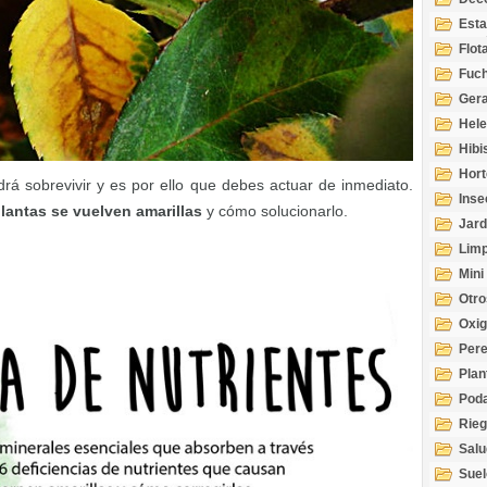
Esta
Acuá
Flot
Fuch
Gera
Hel
Hibi
Hort
rá sobrevivir y es por ello que debes actuar de inmediato.
Inse
plantas se vuelven amarillas
y cómo solucionarlo.
Jard
Limp
Mini
Otro
Oxi
Per
Plan
Pod
Rie
Salu
tem
Suel