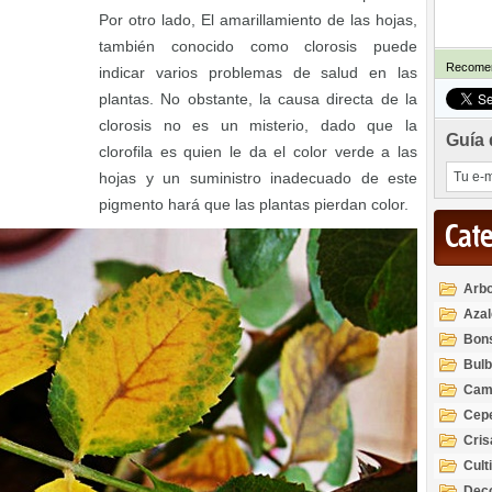
Por otro lado, El amarillamiento de las hojas,
también conocido como clorosis puede
Recomen
indicar varios problemas de salud en las
plantas. No obstante, la causa directa de la
clorosis no es un misterio, dado que la
Guía 
clorofila es quien le da el color verde a las
hojas y un suministro inadecuado de este
pigmento hará que las plantas pierdan color.
Cat
Arbo
Azal
Rod
Bon
Bul
Cam
Cep
Cri
Cult
Deco