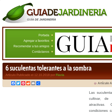
GUÍA DE JARDINERÍA
Portada
Agregar a favoritos
Recomendar a tus amigos
Contáctanos
6 suculentas tolerantes a la sombra
Artículo Publicado el 12.10.2018 por
Flavia
Facebook
Twitter
Pinterest
Reddit
Email
Compartir
Artículo A
Las suculenta
cultivar, d
atractivas
condiciones c