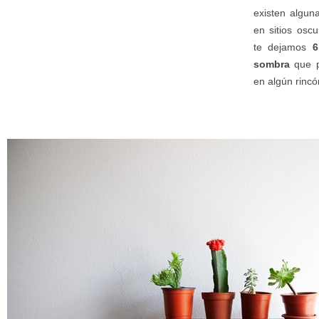
existen algun
en sitios osc
te dejamos
6
sombra
que pu
en algún rincó