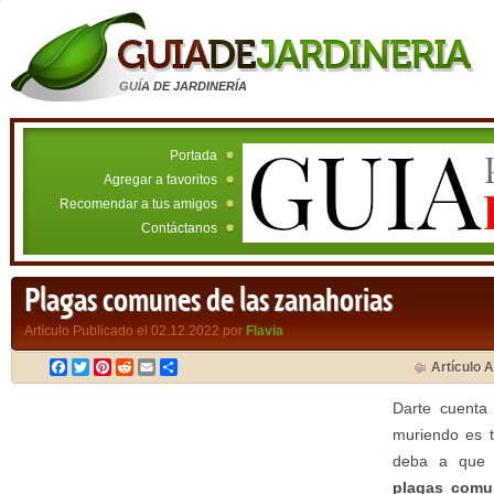
GUÍA DE JARDINERÍA
Portada
Agregar a favoritos
Recomendar a tus amigos
Contáctanos
Plagas comunes de las zanahorias
Artículo Publicado el 02.12.2022 por
Flavia
Facebook
Twitter
Pinterest
Reddit
Email
Compartir
Artículo A
Darte cuenta
muriendo es 
deba a que 
plagas comu