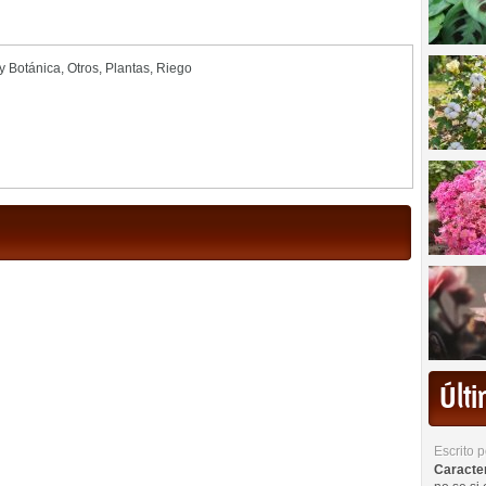
 y Botánica
,
Otros
,
Plantas
,
Riego
Últ
Escrito 
Caracterí