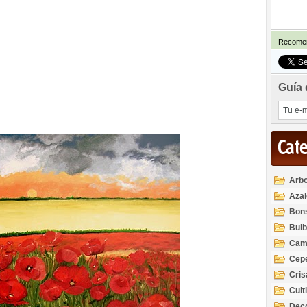
Recomen
Guía 
Cat
Arbo
Azal
Rod
Bon
Bul
Cam
Cep
Cri
Cult
Deco