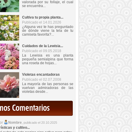
valorada por su follaje, el cual
se encuentra...
Cultiva tu propia planta...
Publicado el 14.01.2026
¿Alguna vez te has preguntado
de dónde viene la tela de tu
camiseta favorita?...
Cuidados de la Lewisia...
Publicado el 09.05.2018
La Lewisia es una planta
pequeña semialpina que forma
una roseta de hojas...
Violetas encantadoras
Publicado el 02.07.2008
La mayoría de las personas se
vuelvan admiradoras de las
violetas desde...
imos Comentarios
por
Nombre
,
publicado el 20.10.2025
sticas y cultivo...