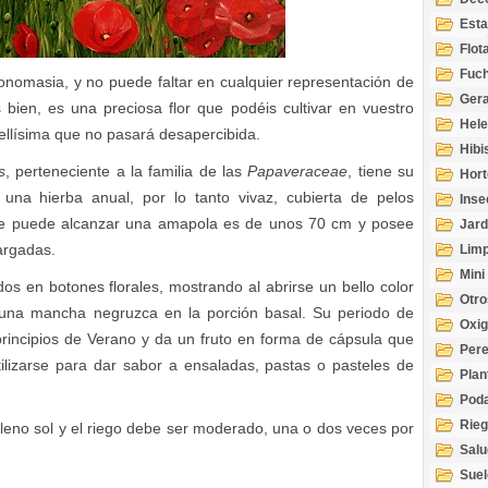
Esta
Acuá
Flot
Fuch
tonomasia, y no puede faltar en cualquier representación de
Gera
s bien, es una preciosa flor que podéis cultivar en vuestro
Hel
bellísima que no pasará desapercibida.
Hibi
s
, perteneciente a la familia de las
Papaveraceae
, tiene su
Hort
una hierba anual, por lo tanto vivaz, cubierta de pelos
Inse
ue puede alcanzar una amapola es de unos 70 cm y posee
Jard
argadas.
Limp
Mini
dos en botones florales, mostrando al abrirse un bello color
Otro
n una mancha negruzca en la porción basal. Su periodo de
Oxi
principios de Verano y da un fruto en forma de cápsula que
Per
tilizarse para dar sabor a ensaladas, pastas o pasteles de
Plan
Pod
Rie
leno sol y el riego debe ser moderado, una o dos veces por
Salu
tem
Suel