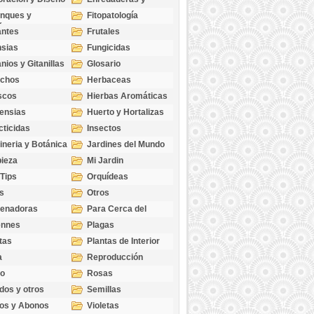
cubresuelos
nques y
Fitopatología
ticas
antes
Frutales
sias
Fungicidas
nios y Gitanillas
Glosario
echos
Herbaceas
scos
Hierbas Aromáticas
ensias
Huerto y Hortalizas
cticidas
Insectos
ineria y Botánica
Jardines del Mundo
ieza
Mi Jardin
 Tips
Orquídeas
s
Otros
genadoras
Para Cerca del
Estanque
ennes
Plagas
tas
Plantas de Interior
a
Reproducción
go
Rosas
dos y otros
Semillas
as
os y Abonos
Violetas