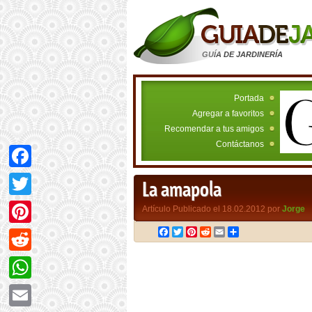
GUÍA DE JARDINERÍA
Portada
Agregar a favoritos
Recomendar a tus amigos
Contáctanos
Facebook
La amapola
Twitter
Artículo Publicado el 18.02.2012 por
Jorge
Facebook
Twitter
Pinterest
Reddit
Email
Compartir
Pinterest
Reddit
WhatsApp