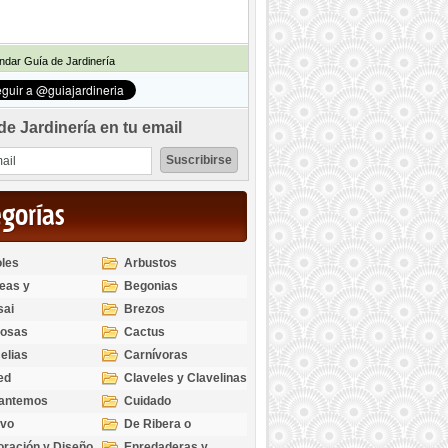
dar Guía de Jardinería
de Jardinería en tu email
egorías
les
Arbustos
eas y
Begonias
odendros
sai
Brezos
bosas
Cactus
elias
Carnívoras
ed
Claveles y Clavelinas
santemos
Cuidado
ivo
De Ribera o
Palustres
ración y Diseño
Enredaderas y