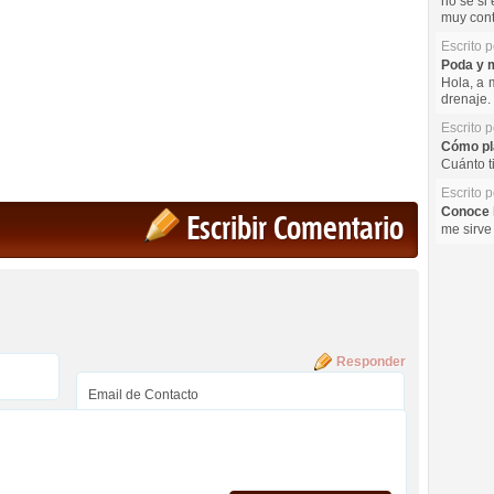
no se si 
muy cont
Escrito 
Poda y m
Hola, a 
drenaje. 
Escrito 
Cómo pla
Cuánto t
Escrito 
Conoce l
Escribir Comentario
me sirve
Responder