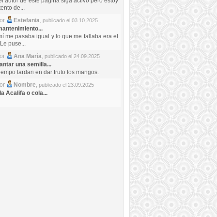
el autor de este pagina siga activo pero estoy
ento de...
por
Estefania
,
publicado el 03.10.2025
antenimiento...
mí me pasaba igual y lo que me fallaba era el
Le puse...
por
Ana María
,
publicado el 24.09.2025
ntar una semilla...
iempo tardan en dar fruto los mangos.
por
Nombre
,
publicado el 23.09.2025
a Acalifa o cola...