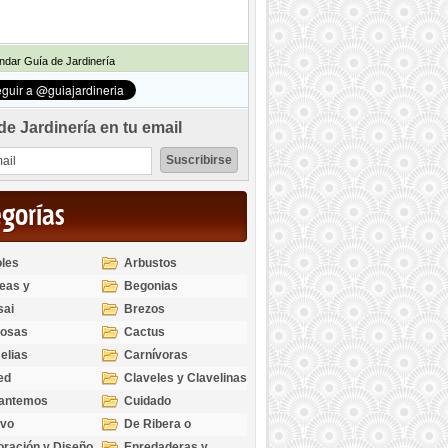
dar Guía de Jardinería
de Jardinería en tu email
egorías
les
Arbustos
eas y
Begonias
odendros
sai
Brezos
bosas
Cactus
elias
Carnívoras
ed
Claveles y Clavelinas
santemos
Cuidado
ivo
De Ribera o
Palustres
ración y Diseño
Enredaderas y