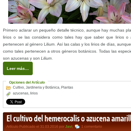
Primero aclarar un pequeño detalle técnico, aunque hay muchas pl
lirios o se las considera como tales hay que saber que lirios o
pertenecen al género Lilium. Así las calas y los lirios de días, aunque s
como tales pertenecen a otros géneros botánicos. Todas las espec
son azucenas y son
Lilium
.
Leer más…
Opciones del Artículo
Cultivo
,
Jardineria y Botánica
,
Plantas
azucenas
,
lirios
El cultivo del hemerocalis o azucena amaril
Artículo Publicado el 31.03.2016 por
Javi
,
1 comentario