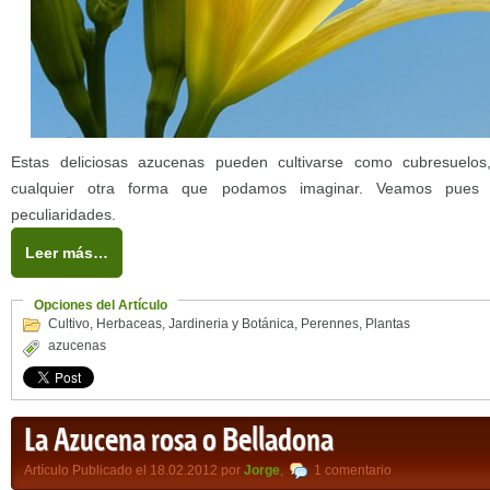
Estas deliciosas azucenas pueden cultivarse como cubresuelo
cualquier otra forma que podamos imaginar. Veamos pues
peculiaridades.
Leer más…
Opciones del Artículo
Cultivo
,
Herbaceas
,
Jardineria y Botánica
,
Perennes
,
Plantas
azucenas
La Azucena rosa o Belladona
Artículo Publicado el 18.02.2012 por
Jorge
,
1 comentario