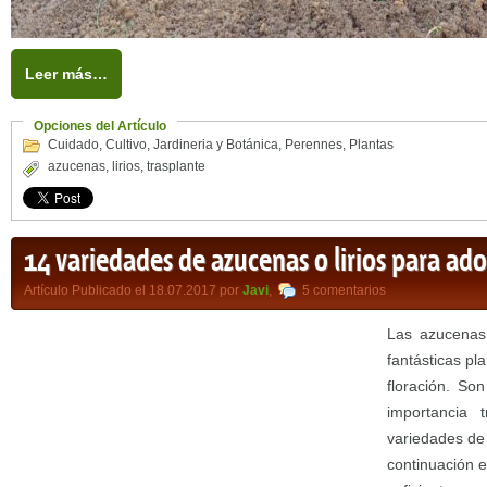
Leer más…
Opciones del Artículo
Cuidado
,
Cultivo
,
Jardineria y Botánica
,
Perennes
,
Plantas
azucenas
,
lirios
,
trasplante
14 variedades de azucenas o lirios para ado
Artículo Publicado el 18.07.2017 por
Javi
,
5 comentarios
Las azucenas 
fantásticas pl
floración. So
importancia 
variedades de
continuación 