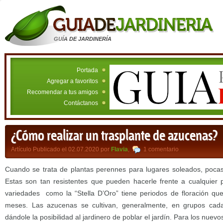
GUÍA DE JARDINERÍA
Portada
Agregar a favoritos
Recomendar a tus amigos
Contáctanos
¿Cómo realizar un trasplante de azucenas?
Artículo Publicado el 02.07.2020 por
Flavia
,
1 comentario
Cuando se trata de plantas perennes para lugares soleados, poca
Estas son tan resistentes que pueden hacerle frente a cualquier
variedades como la “Stella D’Oro” tiene periodos de floración qu
meses. Las azucenas se cultivan, generalmente, en grupos ca
dándole la posibilidad al jardinero de poblar el jardín. Para los nuevos 