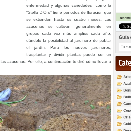
enfermedad y algunas variedades como la
“Stella D’Oro” tiene periodos de floración que
Recomen
se extienden hasta os cuatro meses. Las
azucenas se cultivan, generalmente, en
grupos cada vez más amplios cada año,
Guía 
dándole la posibilidad al jardinero de poblar
el jardín. Para los nuevos jardineros,
trasplantar y dividir plantas puede ser un
Cat
las azucenas. Por ello, a continuación te diré cómo llevar a
Arbo
Azal
Rod
Bon
Bul
Cam
Cep
Cri
Cult
Deco