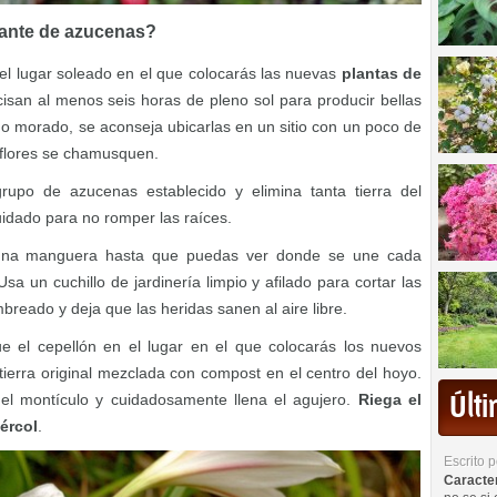
lante de azucenas?
el lugar soleado en el que colocarás las nuevas
plantas de
isan al menos seis horas de pleno sol para producir bellas
o o morado, se aconseja ubicarlas en un sitio con un poco de
 flores se chamusquen.
upo de azucenas establecido y elimina tanta tierra del
idado para no romper las raíces.
 una manguera hasta que puedas ver donde se une cada
sa un cuchillo de jardinería limpio y afilado para cortar las
mbreado y deja que las heridas sanen al aire libre.
el cepellón en el lugar en el que colocarás los nuevos
ierra original mezclada con compost en el centro del hoyo.
Últ
el montículo y cuidadosamente llena el agujero.
Riega el
ércol
.
Escrito 
Caracterí