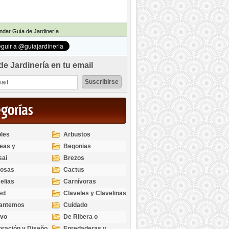
dar Guía de Jardinería
de Jardinería en tu email
egorías
les
Arbustos
eas y
Begonias
odendros
sai
Brezos
bosas
Cactus
elias
Carnívoras
ed
Claveles y Clavelinas
santemos
Cuidado
ivo
De Ribera o
Palustres
ración y Diseño
Enredaderas y