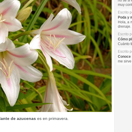
no se si 
muy cont
Escrito 
Poda y m
Hola, a 
drenaje. 
Escrito 
Cómo pla
Cuánto t
Escrito 
Conoce l
me sirve
lante de azucenas
es en primavera.