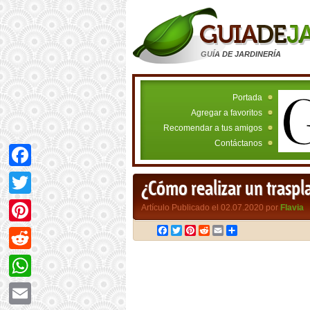
GUÍA DE JARDINERÍA
Portada
Agregar a favoritos
Recomendar a tus amigos
Contáctanos
Facebook
¿Cómo realizar un traspl
Twitter
Artículo Publicado el 02.07.2020 por
Flavia
Facebook
Twitter
Pinterest
Reddit
Email
Compartir
Pinterest
Reddit
WhatsApp