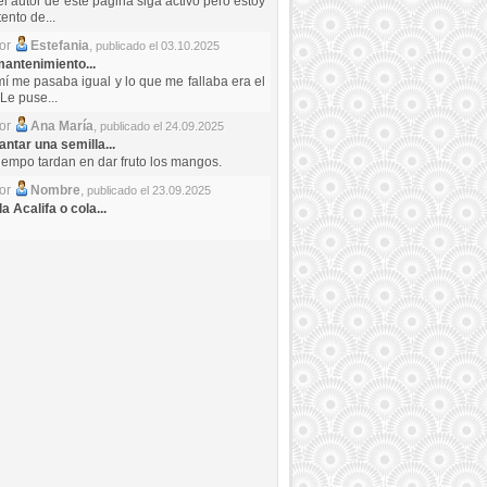
el autor de este pagina siga activo pero estoy
ento de...
por
Estefania
,
publicado el 03.10.2025
antenimiento...
mí me pasaba igual y lo que me fallaba era el
Le puse...
por
Ana María
,
publicado el 24.09.2025
ntar una semilla...
iempo tardan en dar fruto los mangos.
por
Nombre
,
publicado el 23.09.2025
a Acalifa o cola...