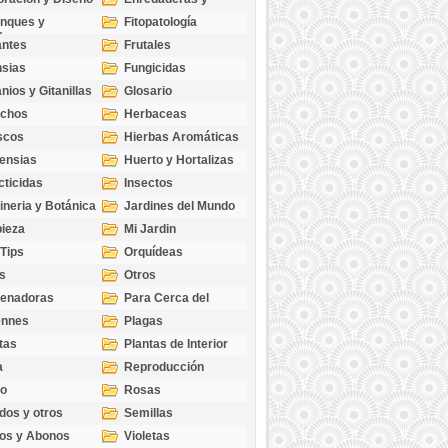
cubresuelos
nques y
Fitopatología
ticas
antes
Frutales
sias
Fungicidas
nios y Gitanillas
Glosario
echos
Herbaceas
scos
Hierbas Aromáticas
ensias
Huerto y Hortalizas
cticidas
Insectos
ineria y Botánica
Jardines del Mundo
ieza
Mi Jardin
 Tips
Orquídeas
s
Otros
genadoras
Para Cerca del
Estanque
ennes
Plagas
tas
Plantas de Interior
a
Reproducción
go
Rosas
dos y otros
Semillas
as
os y Abonos
Violetas